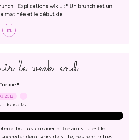
unch... Explications wiki... : " Un brunch est un
la matinée et le début de...
nir le week-end
Cuisine !!
03.2012
…
out douce Mans
oterie, bon ok un diner entre amis... c'est le
e succéder deux soirs de suite, ces rencontres