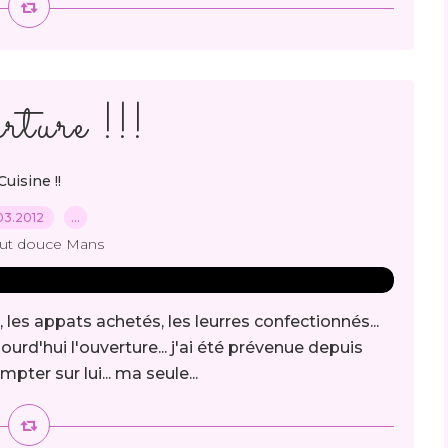
rture !!!
Cuisine !!
03.2012
…
out douce Mans
, les appats achetés, les leurres confectionnés...
rd'hui l'ouverture... j'ai été prévenue depuis
ter sur lui... ma seule...