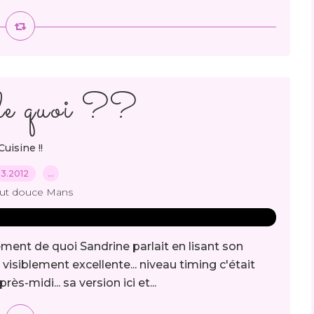
e quoi ??
Cuisine !!
03.2012
…
out douce Mans
ement de quoi Sandrine parlait en lisant son
t visiblement excellente... niveau timing c'était
s-midi... sa version ici et...