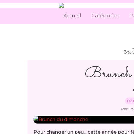
Accueil
Catégories
P
cu
Brunch 
02.
Par T
Pour changer un peu... cette année pour fê