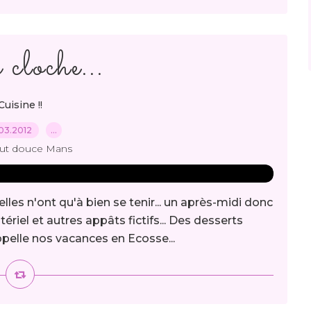
cloche...
Cuisine !!
03.2012
…
out douce Mans
elles n'ont qu'à bien se tenir... un après-midi donc
riel et autres appâts fictifs... Des desserts
ppelle nos vacances en Ecosse...