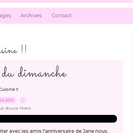
ages
Archives
Contact
isine !!
du dimanche
Cuisine !!
04.2012
…
out douce Mans
ter avec les amis l'anniversaire de Jane nous,