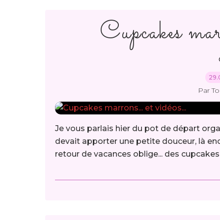
Cupcakes marro
29.
Par T
Je vous parlais hier du pot de départ org
devait apporter une petite douceur, là enco
retour de vacances oblige... des cupcakes