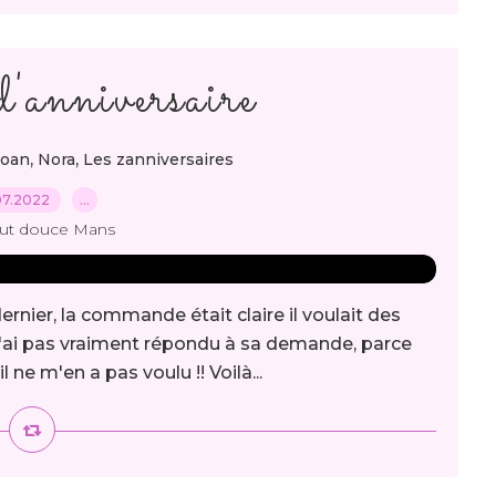
'anniversaire
,
,
oan
Nora
Les zanniversaires
07.2022
…
out douce Mans
ernier, la commande était claire il voulait des
 n'ai pas vraiment répondu à sa demande, parce
l ne m'en a pas voulu !! Voilà...