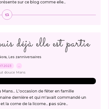
résente sur ce blog comme elle...
is déjà elle est partie
,
Nora
Les zanniversaires
07.2023
…
out douce Mans
 Mans... L'occasion de fêter en famille
 semaine dernière et qui m'avait commandé un
t la corne de la licorne... pas sûre...