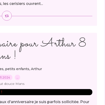
les cerisiers ouvrent...
saire pour Arthur 8
ans !
,
,
es
petits enfants
Arthur
11.2024
…
out douce Mans
ux d'anniversaire je suis parfois sollicitée. Pour