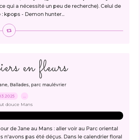
(ce qui a nécessité un peu de recherche). Celui de
e : kpops - Demon hunter...
iers en fleurs
,
,
ane
Ballades
parc maulévrier
03.2025
…
out douce Mans
our de Jane au Mans : aller voir au Parc oriental
us n'avons pas été déçus. Dans le calendrier floral