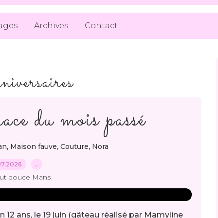
ages
Archives
Contact
nniversaires
ace du mois passé
,
,
,
an
Maison fauve
Couture
Nora
07.2026
…
out douce Mans
n 12 ans, le 19 juin (gâteau réalisé par Mamyline