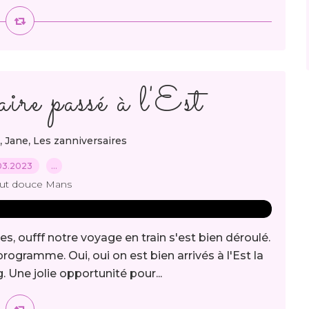
ire passé à l'Est
,
,
Jane
Les zanniversaires
03.2023
…
out douce Mans
s, oufff notre voyage en train s'est bien déroulé.
gramme. Oui, oui on est bien arrivés à l'Est la
 Une jolie opportunité pour...