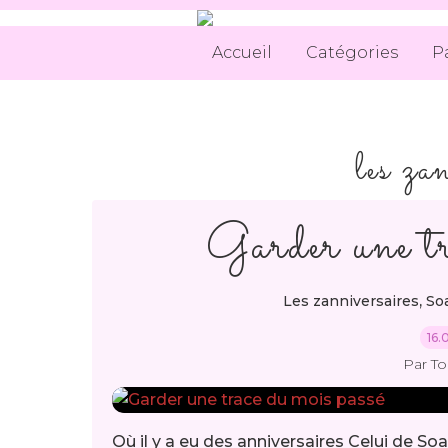
Accueil
Catégories
P
les za
Garder une tr
,
Les zanniversaires
So
16.
Par T
Où il y a eu des anniversaires Celui de Soa