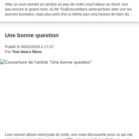
Aller, je vous montre en photos un peu de notre court séjour au Nord, non
pas encore le grand nord, où Mr ToutDouceMans aimerait bien aller voir les
aurores boréales, mais plus près d'ici à même pas cinq heures de train du
Mans : Rotterdam. J'avais lu...
Une bonne question
Publié le 06/02/2020 à 17:27
Par
Tout douce Mans
Leur nouvel album vient juste de sortir, une vraie découverte pour ce qui me