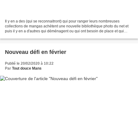
Il y en a des (qui se reconnaitront) qui pour ranger leurs nombreuses
collections de mangas achètent une nouvelle bibliothèque photo du net et
puis il y en a d'autres qui déménagent ou qui ont besoin de place et qui
doivent bien se résoudre à faire du...
Nouveau défi en février
Publié le 20/02/2020 à 10:22
Par
Tout douce Mans