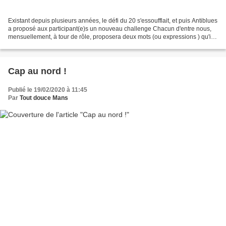
Existant depuis plusieurs années, le défi du 20 s'essoufflait, et puis Antiblues
a proposé aux participant(e)s un nouveau challenge Chacun d'entre nous,
mensuellement, à tour de rôle, proposera deux mots (ou expressions ) qu'il
aime bien mais sans forcement...
Cap au nord !
Publié le 19/02/2020 à 11:45
Par
Tout douce Mans