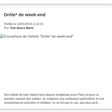
d'enfant et d'adolescente...
Drôle* de week-end
Publié le 12/01/2015 à 14:33
Par
Tout douce Mans
Nos billets de train étaient pris depuis longtemps pour Paris et pour ce
premier samedi des soldes. Je craignais une ambiance particulière et une
omniprésence policière et militaire, ce ne fut pas le cas, pas plus qu'à
l'ordinaire. Le mari aux musées...