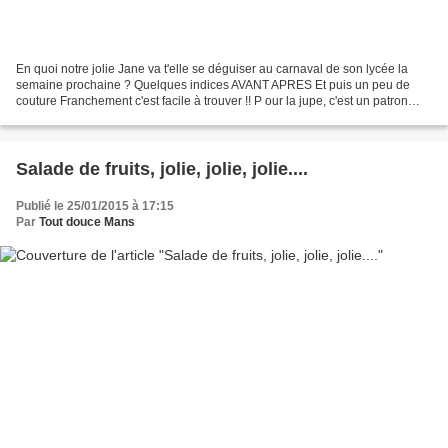
En quoi notre jolie Jane va t'elle se déguiser au carnaval de son lycée la
semaine prochaine ? Quelques indices AVANT APRES Et puis un peu de
couture Franchement c'est facile à trouver !! P our la jupe, c'est un patron
maison corolle aux dimensions des...
Salade de fruits, jolie, jolie, jolie....
Publié le 25/01/2015 à 17:15
Par
Tout douce Mans