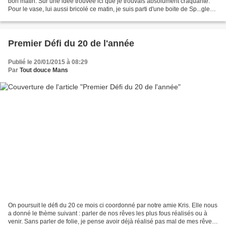
bon matin. Sur une idée trouvée ici que je trouvais absolument craquante.
Pour le vase, lui aussi bricolé ce matin, je suis parti d'une boite de Sp...gles...
entouré d'un papier...
Premier Défi du 20 de l'année
Publié le 20/01/2015 à 08:29
Par
Tout douce Mans
On poursuit le défi du 20 ce mois ci coordonné par notre amie Kris. Elle nous
a donné le thème suivant : parler de nos rêves les plus fous réalisés ou à
venir. Sans parler de folie, je pense avoir déjà réalisé pas mal de mes rêves