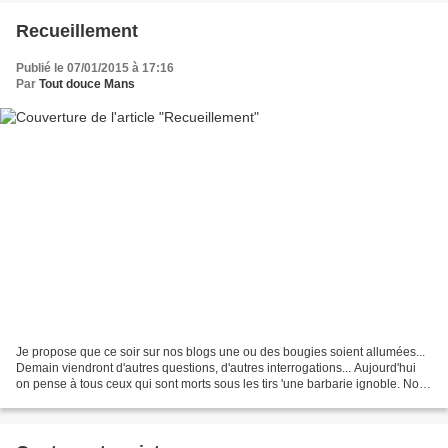
Recueillement
Publié le 07/01/2015 à 17:16
Par
Tout douce Mans
Je propose que ce soir sur nos blogs une ou des bougies soient allumées...
Demain viendront d'autres questions, d'autres interrogations... Aujourd'hui
on pense à tous ceux qui sont morts sous les tirs 'une barbarie ignoble. Nous
allons ce soir en ville...