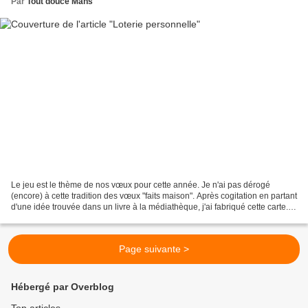
Par
Tout douce Mans
Le jeu est le thème de nos vœux pour cette année. Je n'ai pas dérogé
(encore) à cette tradition des vœux "faits maison". Après cogitation en partant
d'une idée trouvée dans un livre à la médiathèque, j'ai fabriqué cette carte.
Ce n'est pas parfait......
Page suivante >
Hébergé par Overblog