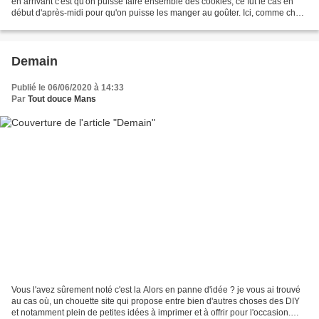
en arrivant c'est qu'on puisse faire ensemble des cookies, ce fut le cas en
début d'après-midi pour qu'on puisse les manger au goûter. Ici, comme chez
les parents, on évite les...
Demain
Publié le 06/06/2020 à 14:33
Par
Tout douce Mans
Vous l'avez sûrement noté c'est la Alors en panne d'idée ? je vous ai trouvé
au cas où, un chouette site qui propose entre bien d'autres choses des DIY
et notamment plein de petites idées à imprimer et à offrir pour l'occasion.