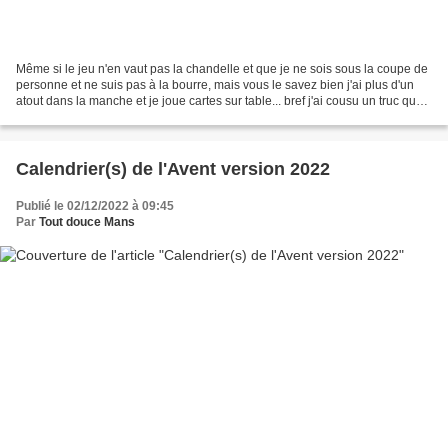
Même si le jeu n'en vaut pas la chandelle et que je ne sois sous la coupe de
personne et ne suis pas à la bourre, mais vous le savez bien j'ai plus d'un
atout dans la manche et je joue cartes sur table... bref j'ai cousu un truc quoi
!! un petit truc...
Calendrier(s) de l'Avent version 2022
Publié le 02/12/2022 à 09:45
Par
Tout douce Mans