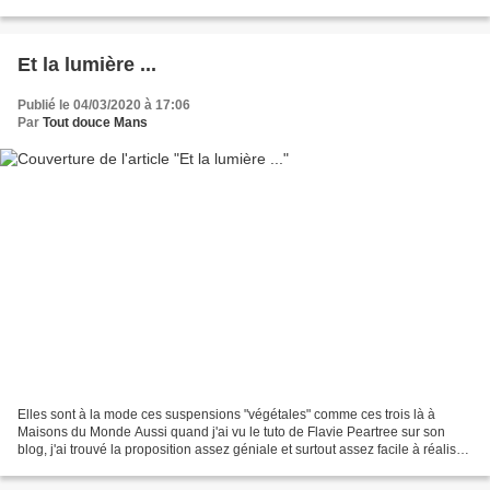
Comme par exemple cette...
Et la lumière ...
Publié le 04/03/2020 à 17:06
Par
Tout douce Mans
Elles sont à la mode ces suspensions "végétales" comme ces trois là à
Maisons du Monde Aussi quand j'ai vu le tuto de Flavie Peartree sur son
blog, j'ai trouvé la proposition assez géniale et surtout assez facile à réaliser
à un coût intéressant comparé...