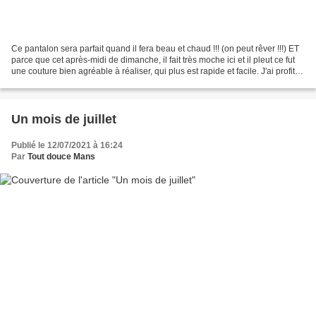
Ce pantalon sera parfait quand il fera beau et chaud !!! (on peut rêver !!!) ET
parce que cet après-midi de dimanche, il fait très moche ici et il pleut ce fut
une couture bien agréable à réaliser, qui plus est rapide et facile. J'ai profité
de l'offre...
Un mois de juillet
Publié le 12/07/2021 à 16:24
Par
Tout douce Mans