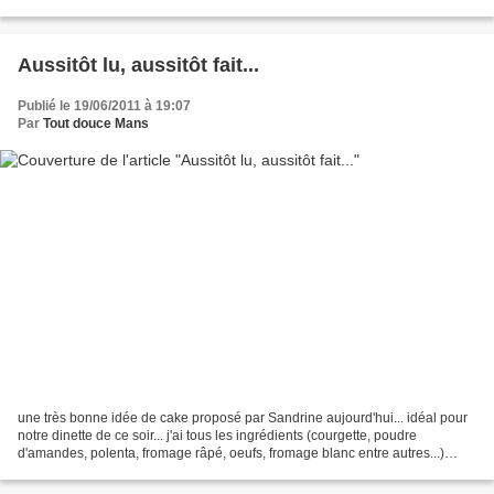
explicite pour moi c'est le Mans......
Aussitôt lu, aussitôt fait...
Publié le 19/06/2011 à 19:07
Par
Tout douce Mans
une très bonne idée de cake proposé par Sandrine aujourd'hui... idéal pour
notre dinette de ce soir... j'ai tous les ingrédients (courgette, poudre
d'amandes, polenta, fromage râpé, oeufs, fromage blanc entre autres...)
préparation un quart d'heure, cuisson...