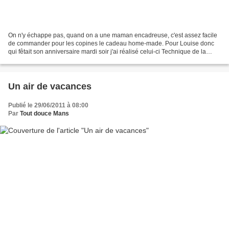
On n'y échappe pas, quand on a une maman encadreuse, c'est assez facile
de commander pour les copines le cadeau home-made. Pour Louise donc
qui fêtait son anniversaire mardi soir j'ai réalisé celui-ci Technique de la
"Cardabelle" IDC n° 68 proposée par...
Un air de vacances
Publié le 29/06/2011 à 08:00
Par
Tout douce Mans