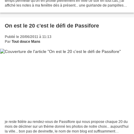
temps permette qu'on en profite pleinement en ville ce soir en tout cas, j'ai
affiché les notes à ma fenêtre dès à présent... une guirlande de pampilles
musicales.... en fait...
On est le 20 c'est le défi de Passifore
Publié le 20/06/2011 à 11:13
Par
Tout douce Mans
je reste fidèle au rendez-vous de Passiflore qui nous propose chaque 20 du
mois de décliner sur un thème donné les photos de notre choix... aujourd'hui
la ville... bon pas de devinette, le nom de mon blog est suffisamment