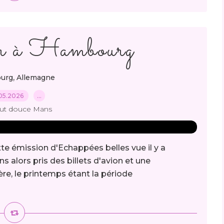
ur à Hambourg
,
urg
Allemagne
05.2026
…
out douce Mans
te émission d'Echappées belles vue il y a
s alors pris des billets d'avion et une
ère, le printemps étant la période