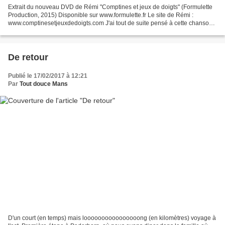
Extrait du nouveau DVD de Rémi "Comptines et jeux de doigts" (Formulette
Production, 2015) Disponible sur www.formulette.fr Le site de Rémi :
www.comptinesetjeuxdedoigts.com J'ai tout de suite pensé à cette chanson
en commençant l'encadrement de cette...
De retour
Publié le 17/02/2017 à 12:21
Par
Tout douce Mans
D'un court (en temps) mais loooooooooooooooong (en kilomètres) voyage à