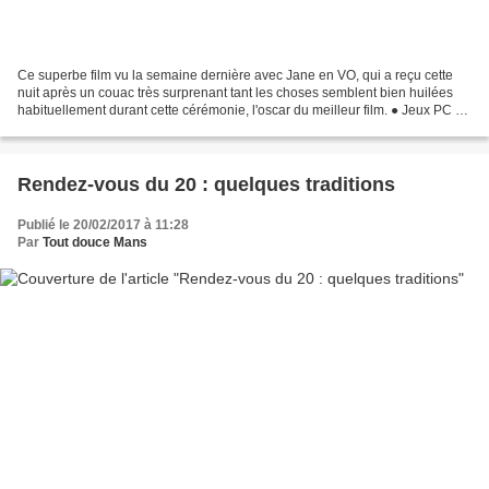
Ce superbe film vu la semaine dernière avec Jane en VO, qui a reçu cette
nuit après un couac très surprenant tant les choses semblent bien huilées
habituellement durant cette cérémonie, l'oscar du meilleur film. ● Jeux PC et
Consoles à -70% ici ► http://bit.ly/Pandikey_...
Rendez-vous du 20 : quelques traditions
Publié le 20/02/2017 à 11:28
Par
Tout douce Mans