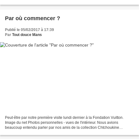
réfléchir à deux à sa tenue...
Par où commencer ?
Publié le 05/02/2017 à 17:39
Par
Tout douce Mans
Peut-être par notre première visite lundi dernier à la Fondation Vuitton.
Image du net Photos personnelles - vues de l'intérieur. Nous avions
beaucoup entendu parler par nos amis de la collection Chtchoukine
présentée à la Fondation depuis plusieurs...