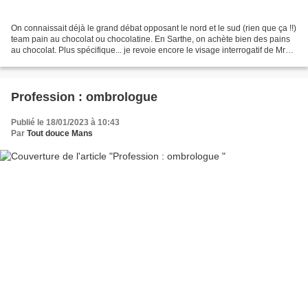
On connaissait déjà le grand débat opposant le nord et le sud (rien que ça !!)
team pain au chocolat ou chocolatine. En Sarthe, on achète bien des pains
au chocolat. Plus spécifique... je revoie encore le visage interrogatif de Mr
ToutDouceMans, quand...
Profession : ombrologue
Publié le 18/01/2023 à 10:43
Par
Tout douce Mans