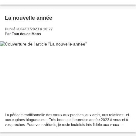
ensemble de palais) qui...
La nouvelle année
Publié le 04/01/2023 à 10:27
Par
Tout douce Mans
La période traditionnelle des vœux aux proches, aux amis, aux relations...et
aux copines blogueuses... Très bonne et heureuse année 2023 à vous et à
vos proches. Pour vous virtuels, je reste toutefois très fidèle aux vœux
envoyés par la poste et faits...