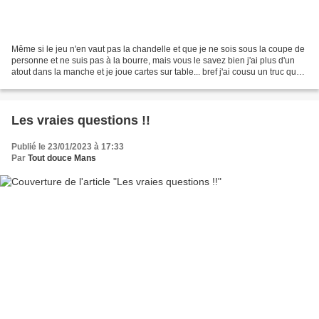
Même si le jeu n'en vaut pas la chandelle et que je ne sois sous la coupe de
personne et ne suis pas à la bourre, mais vous le savez bien j'ai plus d'un
atout dans la manche et je joue cartes sur table... bref j'ai cousu un truc quoi
!! un petit truc...
Les vraies questions !!
Publié le 23/01/2023 à 17:33
Par
Tout douce Mans