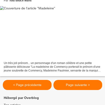
Par
Tout douce Mans
Un très joli prénom... un personnage d'un roman célèbre et une petite
pâtisserie délicieuse "La madeleine de Commercy porterait le prénom d'une
jeune soubrette de Commercy, Madeleine Paulmier, servante de la marquise
Perrotin de Baumont, qui en 1755,...
< Page précédente
Page suivante >
Hébergé par Overblog