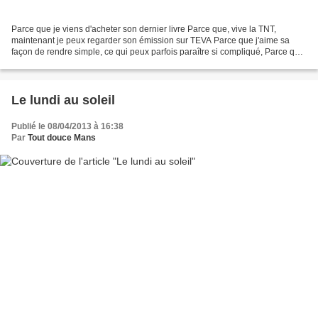
Parce que je viens d'acheter son dernier livre Parce que, vive la TNT,
maintenant je peux regarder son émission sur TEVA Parce que j'aime sa
façon de rendre simple, ce qui peux parfois paraître si compliqué, Parce qu'il
est passionné et qu'il sait bien...
Le lundi au soleil
Publié le 08/04/2013 à 16:38
Par
Tout douce Mans