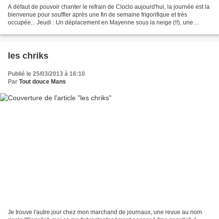
A défaut de pouvoir chanter le refrain de Cloclo aujourd'hui, la journée est la
bienvenue pour souffler après une fin de semaine frigorifique et très
occupée... Jeudi : Un déplacement en Mayenne sous la neige (!!), une
réunion dans un bel endroit et une...
les chriks
Publié le 25/03/2013 à 16:10
Par
Tout douce Mans
Je trouve l'autre jour chez mon marchand de journaux, une revue au nom