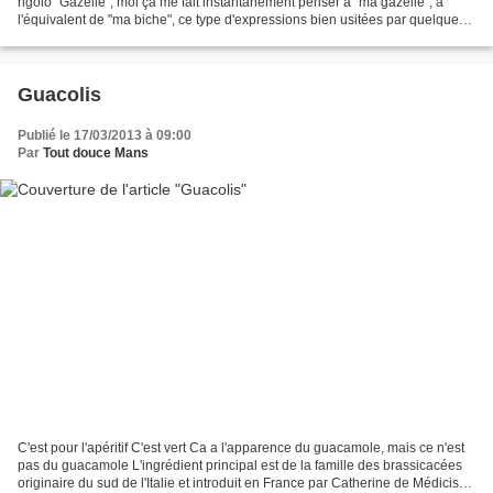
rigolo "Gazelle", moi ça me fait instantanément penser à "ma gazelle", à
l'équivalent de "ma biche", ce type d'expressions bien usitées par quelques
messieurs, mais heu.... personnellement...
Guacolis
Publié le 17/03/2013 à 09:00
Par
Tout douce Mans
C'est pour l'apéritif C'est vert Ca a l'apparence du guacamole, mais ce n'est
pas du guacamole L'ingrédient principal est de la famille des brassicacées
originaire du sud de l'Italie et introduit en France par Catherine de Médicis