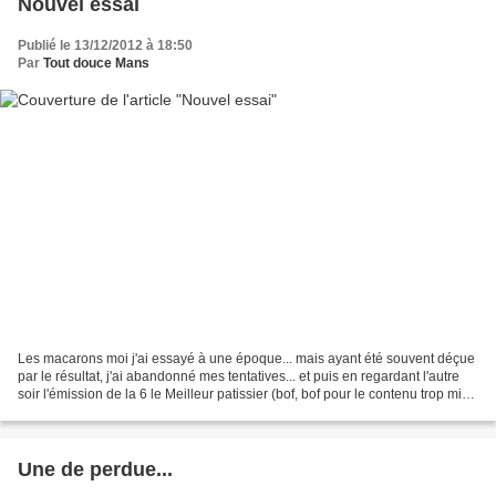
Nouvel essai
Publié le 13/12/2012 à 18:50
Par
Tout douce Mans
Les macarons moi j'ai essayé à une époque... mais ayant été souvent déçue
par le résultat, j'ai abandonné mes tentatives... et puis en regardant l'autre
soir l'émission de la 6 le Meilleur patissier (bof, bof pour le contenu trop mis
en scène de mon point...
Une de perdue...