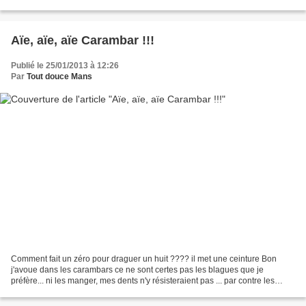
Alors z'avez trouvé...
Aïe, aïe, aïe Carambar !!!
Publié le 25/01/2013 à 12:26
Par
Tout douce Mans
Comment fait un zéro pour draguer un huit ???? il met une ceinture Bon
j'avoue dans les carambars ce ne sont certes pas les blagues que je
préfère... ni les manger, mes dents n'y résisteraient pas ... par contre les
mettre dans des petits gâteaux ça c'est...