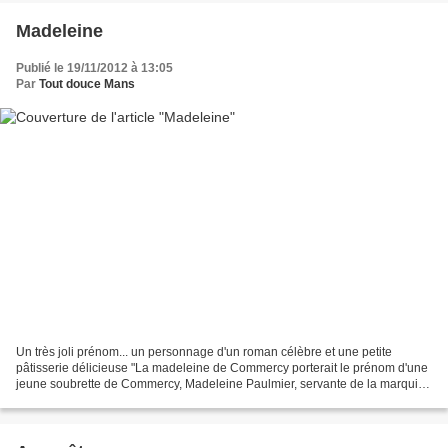
Madeleine
Publié le 19/11/2012 à 13:05
Par
Tout douce Mans
Un très joli prénom... un personnage d'un roman célèbre et une petite
pâtisserie délicieuse "La madeleine de Commercy porterait le prénom d'une
jeune soubrette de Commercy, Madeleine Paulmier, servante de la marquise
Perrotin de Baumont, qui en 1755,...