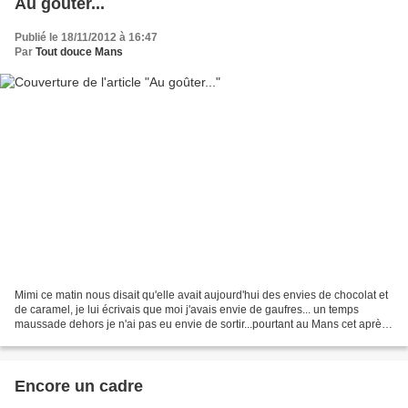
Au goûter...
Publié le 18/11/2012 à 16:47
Par
Tout douce Mans
Mimi ce matin nous disait qu'elle avait aujourd'hui des envies de chocolat et
de caramel, je lui écrivais que moi j'avais envie de gaufres... un temps
maussade dehors je n'ai pas eu envie de sortir...pourtant au Mans cet après-
midi j'aurais pu aller là...
Encore un cadre