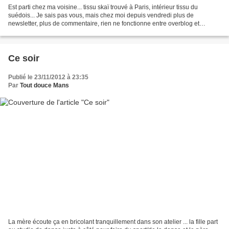
Est parti chez ma voisine... tissu skaï trouvé à Paris, intérieur tissu du
suédois... Je sais pas vous, mais chez moi depuis vendredi plus de
newsletter, plus de commentaire, rien ne fonctionne entre overblog et
Orange (enfin ça c'est la version overblog...
Ce soir
Publié le 23/11/2012 à 23:35
Par
Tout douce Mans
La mère écoute ça en bricolant tranquillement dans son atelier ... la fille part