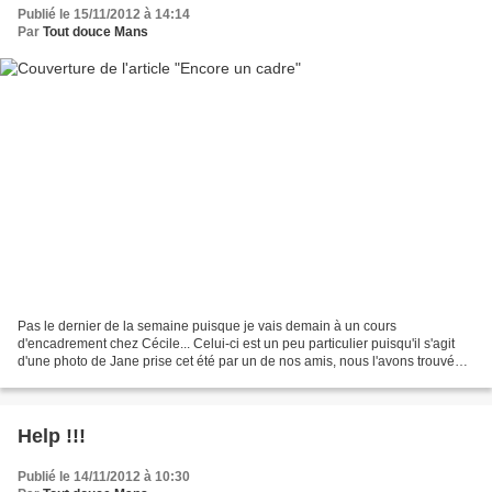
Publié le 15/11/2012 à 14:14
Par
Tout douce Mans
Pas le dernier de la semaine puisque je vais demain à un cours
d'encadrement chez Cécile... Celui-ci est un peu particulier puisqu'il s'agit
d'une photo de Jane prise cet été par un de nos amis, nous l'avons trouvé
particulièrement jolie en noir et blanc...
Help !!!
Publié le 14/11/2012 à 10:30