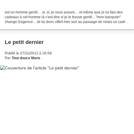
est un homme gentil ... si, si, je vous assure.... et même que je lui fais des
cadeaux à cet homme là c'est dire si je le trouve gentil... "mon banquier"
change d'agence... Je lui donc offert hier soir au passage de relais un cadre
qui me semblait tout...
Le petit dernier
Publié le 27/11/2012 à 10:58
Par
Tout douce Mans