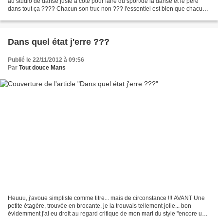
au studio de danse juste à côté pour faire du sport/de la danse et le père
dans tout ça ???? Chacun son truc non ??? l'essentiel est bien que chacun
soit content !!!! Bonne...
Dans quel état j'erre ???
Publié le 22/11/2012 à 09:56
Par
Tout douce Mans
Heuuu, j'avoue simpliste comme titre... mais de circonstance !!! AVANT Une
petite étagère, trouvée en brocante, je la trouvais tellement jolie... bon
évidemment j'ai eu droit au regard critique de mon mari du style "encore une