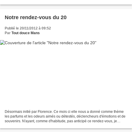
cochonnerie qui va trainer...
Notre rendez-vous du 20
Publié le 20/11/2012 à 09:52
Par
Tout douce Mans
Désormais initié par Florence. Ce mois ci elle nous a donné comme thème
les parfums et les odeurs aimés ou détestés, déclencheurs d'émotions et de
souvenirs. N'ayant, comme d'habitude, pas anticipé ce rendez-vous, je
réfléchis depuis ce matin à ce que...