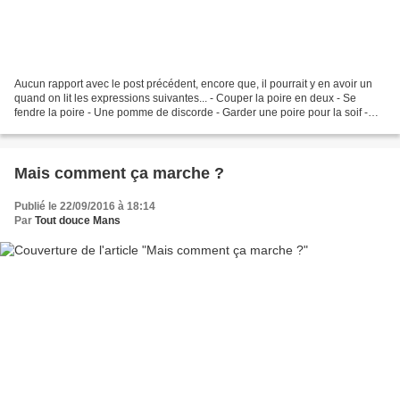
Aucun rapport avec le post précédent, encore que, il pourrait y en avoir un
quand on lit les expressions suivantes... - Couper la poire en deux - Se
fendre la poire - Une pomme de discorde - Garder une poire pour la soif -
Etre haut comme trois pommes...
Mais comment ça marche ?
Publié le 22/09/2016 à 18:14
Par
Tout douce Mans