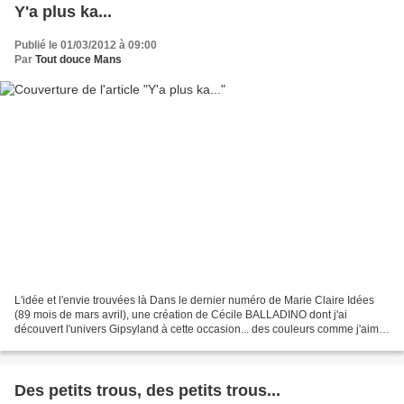
Y'a plus ka...
Publié le 01/03/2012 à 09:00
Par
Tout douce Mans
L'idée et l'envie trouvées là Dans le dernier numéro de Marie Claire Idées
(89 mois de mars avril), une création de Cécile BALLADINO dont j'ai
découvert l'univers Gipsyland à cette occasion... des couleurs comme j'aime
pour une activité pour le soir genre...
Des petits trous, des petits trous...