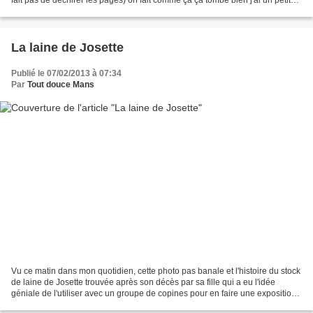
cadeau de naissance à f...
La laine de Josette
Publié le 07/02/2013 à 07:34
Par
Tout douce Mans
Vu ce matin dans mon quotidien, cette photo pas banale et l'histoire du stock
de laine de Josette trouvée après son décès par sa fille qui a eu l'idée
géniale de l'utiliser avec un groupe de copines pour en faire une exposition
hors (enfin sur ou entre...)...