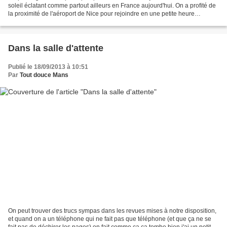
soleil éclatant comme partout ailleurs en France aujourd'hui. On a profité de
la proximité de l'aéroport de Nice pour rejoindre en une petite heure
Barcelone où nous venons de passer...
Dans la salle d'attente
Publié le 18/09/2013 à 10:51
Par
Tout douce Mans
On peut trouver des trucs sympas dans les revues mises à notre disposition,
et quand on a un téléphone qui ne fait pas que téléphone (et que ça ne se
fait pas de déchirer les pages) on fait comme ça ça tombe bien j'ai un petit