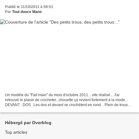
Publié le 11/10/2011 à 08:51
Par
Tout douce Mans
Un modèle du "Fait main" du mois d'octobre 2011... vite réalisé... J'ai
retrouvé le plaisir de crocheter...chouette ça revient fortement à la mode...
DEVANT : DOS : Les dos et devant se crochètent en rond... Plein de trous
peut-être, mais très chaud....
Hébergé par Overblog
Top articles