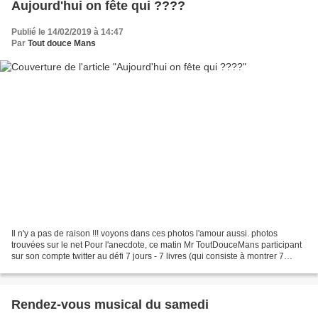
Aujourd'hui on fête qui ????
Publié le 14/02/2019 à 14:47
Par
Tout douce Mans
Il n'y a pas de raison !!! voyons dans ces photos l'amour aussi. photos
trouvées sur le net Pour l'anecdote, ce matin Mr ToutDouceMans participant
sur son compte twitter au défi 7 jours - 7 livres (qui consiste à montrer 7
couvertures de livres qui ont...
Rendez-vous musical du samedi