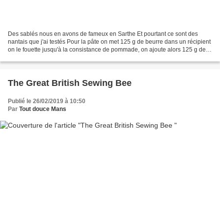
Des sablés nous en avons de fameux en Sarthe Et pourtant ce sont des
nantais que j'ai testés Pour la pâte on met 125 g de beurre dans un récipient
on le fouette jusqu'à la consistance de pommade, on ajoute alors 125 g de
sucre semoule, puis 10 g de crème...
The Great British Sewing Bee
Publié le 26/02/2019 à 10:50
Par
Tout douce Mans