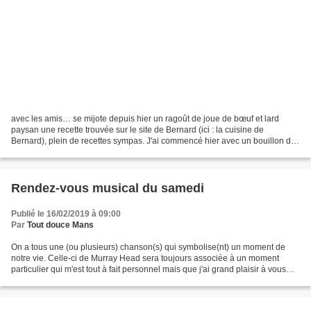
avec les amis… se mijote depuis hier un ragoût de joue de bœuf et lard
paysan une recette trouvée sur le site de Bernard (ici : la cuisine de
Bernard), plein de recettes sympas. J'ai commencé hier avec un bouillon de
légumes et os à moelle qui a mijoté...
Rendez-vous musical du samedi
Publié le 16/02/2019 à 09:00
Par
Tout douce Mans
On a tous une (ou plusieurs) chanson(s) qui symbolise(nt) un moment de
notre vie. Celle-ci de Murray Head sera toujours associée à un moment
particulier qui m'est tout à fait personnel mais que j'ai grand plaisir à vous
faire écouter, et à partager ce...