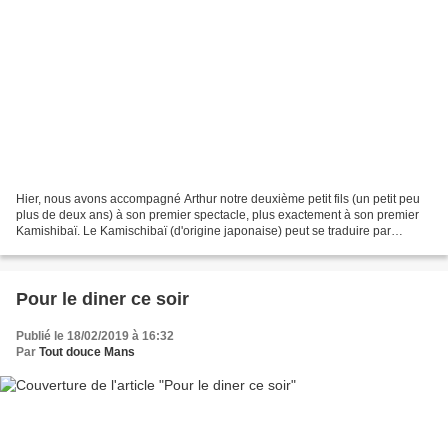
Hier, nous avons accompagné Arthur notre deuxième petit fils (un petit peu
plus de deux ans) à son premier spectacle, plus exactement à son premier
Kamishibaï. Le Kamischibaï (d'origine japonaise) peut se traduire par
"Théâtre de papier". C'est un mode...
Pour le diner ce soir
Publié le 18/02/2019 à 16:32
Par
Tout douce Mans