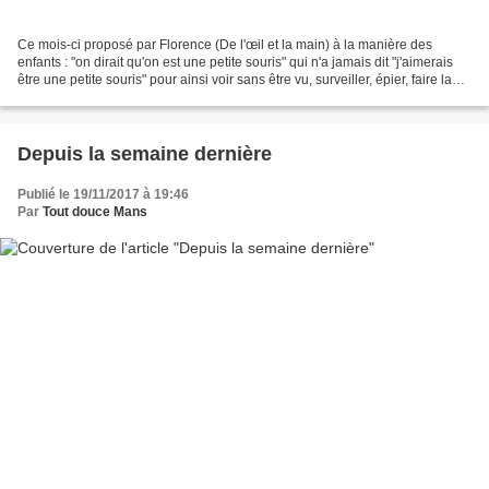
Ce mois-ci proposé par Florence (De l'œil et la main) à la manière des
enfants : "on dirait qu'on est une petite souris" qui n'a jamais dit "j'aimerais
être une petite souris" pour ainsi voir sans être vu, surveiller, épier, faire la
curieuse... Voyons,...
Depuis la semaine dernière
Publié le 19/11/2017 à 19:46
Par
Tout douce Mans