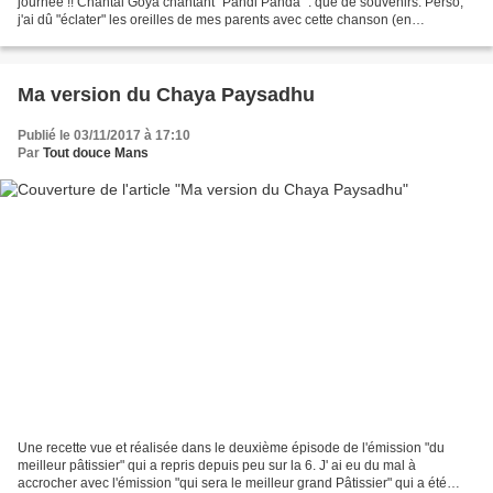
journée !! Chantal Goya chantant "Pandi Panda" : que de souvenirs. Perso,
j'ai dû "éclater" les oreilles de mes parents avec cette chanson (en
concurrence avec "Bécassine) mais un...
Ma version du Chaya Paysadhu
Publié le 03/11/2017 à 17:10
Par
Tout douce Mans
Une recette vue et réalisée dans le deuxième épisode de l'émission "du
meilleur pâtissier" qui a repris depuis peu sur la 6. J' ai eu du mal à
accrocher avec l'émission "qui sera le meilleur grand Pâtissier" qui a été