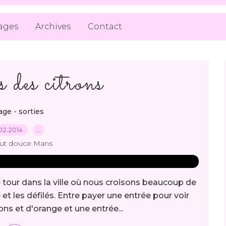
ages
Archives
Contact
 des citrons
ge - sorties
02.2014
…
out douce Mans
e tour dans la ville où nous croisons beaucoup de
et les défilés. Entre payer une entrée pour voir
ns et d'orange et une entrée...