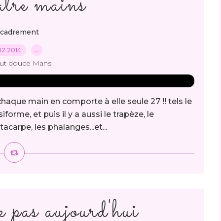
tre mains
cadrement
02.2014
…
out douce Mans
i chaque main en comporte à elle seule 27 !! tels le
forme, et puis il y a aussi le trapèze, le
carpe, les phalanges...et...
 pas aujourd'hui