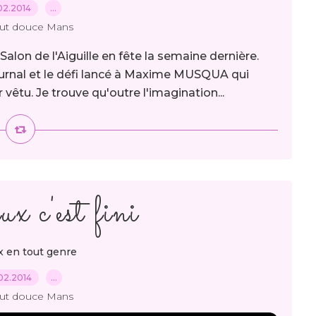
02.2014
…
out douce Mans
alon de l'Aiguille en fête la semaine dernière.
 JOurnal et le défi lancé à Maxime MUSQUA qui
 vêtu. Je trouve qu'outre l'imagination...
x c'est fini
x en tout genre
02.2014
…
out douce Mans