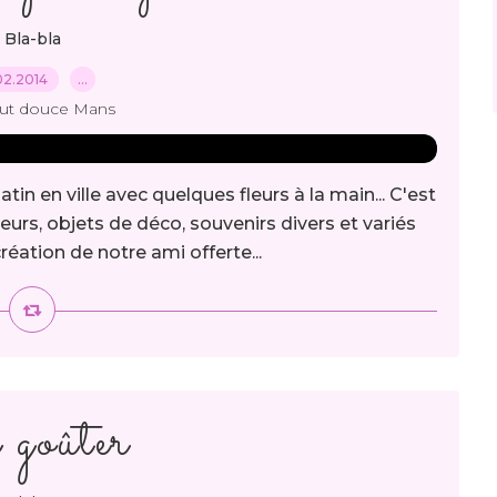
Bla-bla
02.2014
…
out douce Mans
n en ville avec quelques fleurs à la main... C'est
eurs, objets de déco, souvenirs divers et variés
éation de notre ami offerte...
goûter