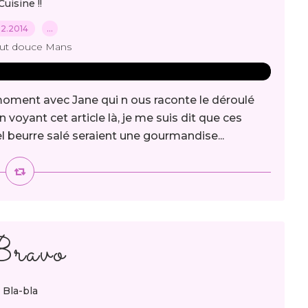
Cuisine !!
02.2014
…
out douce Mans
moment avec Jane qui n ous raconte le déroulé
n voyant cet article là, je me suis dit que ces
 beurre salé seraient une gourmandise...
ravo
Bla-bla