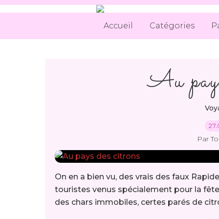
Accueil
Catégories
P
Au pays
Voya
27.
Par T
On en a bien vu, des vrais des faux Rapid
touristes venus spécialement pour la fête 
des chars immobiles, certes parés de citro