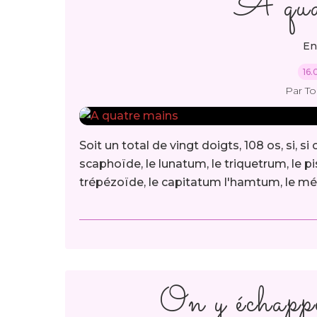
A qua
En
16.
Par T
Soit un total de vingt doigts, 108 os, si, s
scaphoïde, le lunatum, le triquetrum, le pisi
trépézoïde, le capitatum l'hamtum, le méta
On y échappe