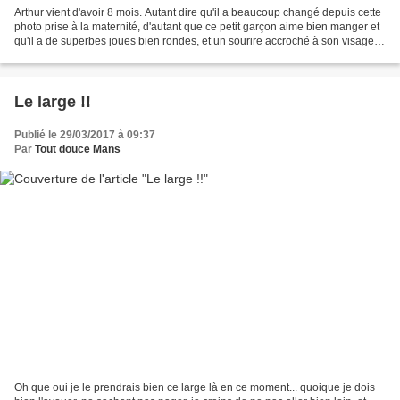
Arthur vient d'avoir 8 mois. Autant dire qu'il a beaucoup changé depuis cette
photo prise à la maternité, d'autant que ce petit garçon aime bien manger et
qu'il a de superbes joues bien rondes, et un sourire accroché à son visage !!
Ses parents m'avaient...
Le large !!
Publié le 29/03/2017 à 09:37
Par
Tout douce Mans
Oh que oui je le prendrais bien ce large là en ce moment... quoique je dois