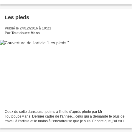
en commençant l'encadrement de cette...
Les pieds
Publié le 24/12/2016 à 10:21
Par
Tout douce Mans
Ceux de cette danseuse, peints à l'huile d'après photo par Mr
ToutdouceMans. Dernier cadre de l'année... celui qui a demandé le plus de
travail à l'artiste et le moins à l'encadreuse que je suis. Encore que, j'ai eu la
pression pour le choix des baguettes......