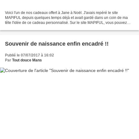
Voici l'un de nos cadeaux offert à Jane à Noël. J'avais repéré le site
MAPIFUL depuis quelques temps déjà et avait gardé dans un coin de ma
tête l'idée de ce cadeau personnalisé. Sur le site MAPIFUL, vous pouvez
commander la carte d'une ville (petite...
Souvenir de naissance enfin encadré !!
Publié le 07/07/2017 à 16:02
Par
Tout douce Mans