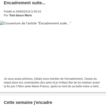
Encadrement suite...
Publié le 09/06/2016 à 09:43
Par
Tout douce Mans
Je vous avais prévenu, j'allais vous montrer de l'encadrement. J'avais du
retard dans les commandes des amis et je m'étais fixé de les réaliser avant
la fin juin !! Mon amie Marie-France, après la mort de sa belle-mère a hérité
de deux cadres et m'avait...
Cette semaine j'encadre