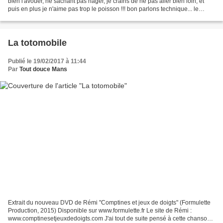
bien l'avouer, ne sachant pas nager, je crains de ne pas aller bien loin, et
puis en plus je n'aime pas trop le poisson !!! bon parlons technique... le
biseau est en pente d'un...
La totomobile
Publié le 19/02/2017 à 11:44
Par
Tout douce Mans
Extrait du nouveau DVD de Rémi "Comptines et jeux de doigts" (Formulette
Production, 2015) Disponible sur www.formulette.fr Le site de Rémi :
www.comptinesetjeuxdedoigts.com J'ai tout de suite pensé à cette chanson