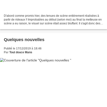
D'abord comme promis hier, des tenues de scène entièrement réalisées à
partir de rideaux !! Improbables au début (selon moi) au final la metteuse en
scène a eu raison, le visuel sur scène était assez bluffant. Il s'agit donc des
costumes pour l'Opéra...
Quelques nouvelles
Publié le 17/12/2019 à 18:46
Par
Tout douce Mans