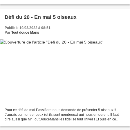
soudain Léonard. –; À...
Défi du 20 - En mai 5 oiseaux
Publié le 19/03/2022 à 08:51
Par
Tout douce Mans
Pour ce défi de mai Passiflore nous demande de présenter 5 oiseaux !!
J'aurais pu montrer ceux (et ils sont nombreux) qui nous entourent, Il faut
dire aussi que Mr ToutDouceMans les fidélise tout l'hiver ! Et puis en ce
moment le cerisier est bien rouge...