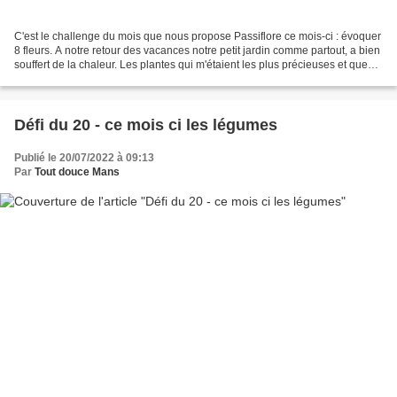
C'est le challenge du mois que nous propose Passiflore ce mois-ci : évoquer
8 fleurs. A notre retour des vacances notre petit jardin comme partout, a bien
souffert de la chaleur. Les plantes qui m'étaient les plus précieuses et que
j'avais regroupé en...
Défi du 20 - ce mois ci les légumes
Publié le 20/07/2022 à 09:13
Par
Tout douce Mans