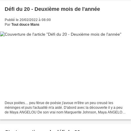
Défi du 20 - Deuxième mois de l'année
Publié le 20/02/2022 à 08:00
Par
Tout douce Mans
Deux poètes.... peu férue de poésie j'avoue m'être un peu creusé les
méninges et puis l'actualité m'a aidé. D'abord avec la découverte il y a peu
de Maya ANGELOU De son vrai nom Marguerite Johnson, Maya ANGELOU
fut une poétesse, écrivain, actrice et militante...