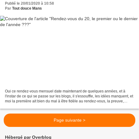
Publié le 20/01/2020 à 10:58
Par
Tout douce Mans
Oui ce rendez-vous mensuel date maintenant de quelques années, et à
l'instar de ce qui se passe sur les blogs, il s'essouffle, les idées manquent, et
moi la première ait bien du mal à être fidèle au rendez-vous, la preuve,
Marie Paule ne me cite pas dans...
Page suivante >
Hébergé par Overblog