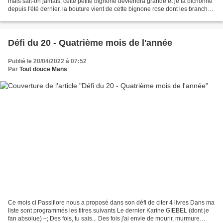
mais sait-on jamais, cette petite bignone deviendra grande et je la bichonne
depuis l'été dernier. la bouture vient de cette bignone rose dont les branches
dépassaient les murs...
Défi du 20 - Quatrième mois de l'année
Publié le 20/04/2022 à 07:52
Par
Tout douce Mans
Ce mois ci Passiflore nous a proposé dans son défi de citer 4 livres Dans ma
liste sont programmés les titres suivants Le dernier Karine GIEBEL (dont je
fan absolue) –; Des fois, tu sais... Des fois j'ai envie de mourir, murmure