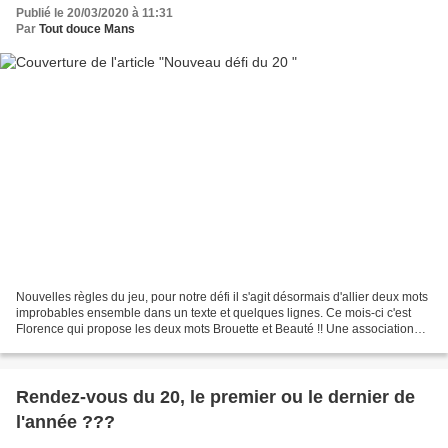
Publié le 20/03/2020 à 11:31
Par
Tout douce Mans
Nouvelles règles du jeu, pour notre défi il s'agit désormais d'allier deux mots
improbables ensemble dans un texte et quelques lignes. Ce mois-ci c'est
Florence qui propose les deux mots Brouette et Beauté !! Une association
pas évidente… Encore que des...
Rendez-vous du 20, le premier ou le dernier de
l'année ???