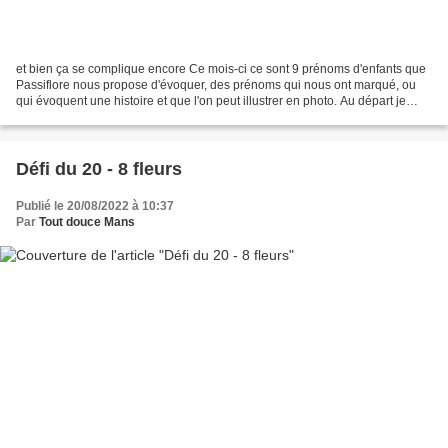
et bien ça se complique encore Ce mois-ci ce sont 9 prénoms d'enfants que
Passiflore nous propose d'évoquer, des prénoms qui nous ont marqué, ou
qui évoquent une histoire et que l'on peut illustrer en photo. Au départ je
partais sur des prénoms familiers...
Défi du 20 - 8 fleurs
Publié le 20/08/2022 à 10:37
Par
Tout douce Mans