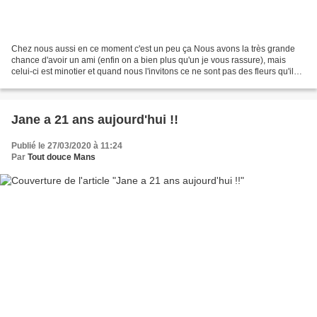
Chez nous aussi en ce moment c'est un peu ça Nous avons la très grande
chance d'avoir un ami (enfin on a bien plus qu'un je vous rassure), mais
celui-ci est minotier et quand nous l'invitons ce ne sont pas des fleurs qu'il
nous amène mais un paquet de...
Jane a 21 ans aujourd'hui !!
Publié le 27/03/2020 à 11:24
Par
Tout douce Mans