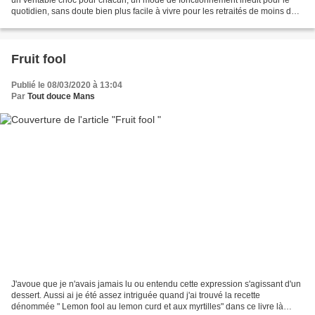
quotidien, sans doute bien plus facile à vivre pour les retraités de moins de
70 ans que nous sommes, nos...
Fruit fool
Publié le 08/03/2020 à 13:04
Par
Tout douce Mans
J'avoue que je n'avais jamais lu ou entendu cette expression s'agissant d'un
dessert. Aussi ai je été assez intriguée quand j'ai trouvé la recette
dénommée " Lemon fool au lemon curd et aux myrtilles" dans ce livre là