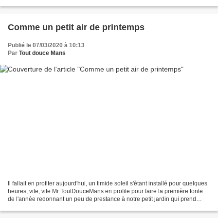
(emprunté à la médiathèque) Donc...
Comme un petit air de printemps
Publié le 07/03/2020 à 10:13
Par
Tout douce Mans
Il fallait en profiter aujourd'hui, un timide soleil s'étant installé pour quelques
heures, vite, vite Mr ToutDouceMans en profite pour faire la première tonte
de l'année redonnant un peu de prestance à notre petit jardin qui prend
forme. Aller je vous...