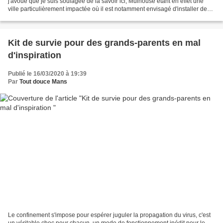
j'avoue que je suis soulagée de la savoir ici, Mulhouse étant en effet une
ville particulièrement impactée où il est notamment envisagé d'installer des
hôpitaux provisoires tant la...
Kit de survie pour des grands-parents en mal
d'inspiration
Publié le 16/03/2020 à 19:39
Par
Tout douce Mans
Le confinement s'impose pour espérer juguler la propagation du virus, c'est
un véritable choc pour chacun, un mode de fonctionnement inédit pour le