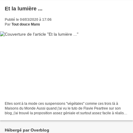
Et la lumière ...
Publié le 04/03/2020 à 17:06
Par
Tout douce Mans
Elles sont à la mode ces suspensions "végétales" comme ces trois là à
Maisons du Monde Aussi quand j'ai vu le tuto de Flavie Peartree sur son
blog, j'ai trouvé la proposition assez géniale et surtout assez facile à réaliser
à un coût intéressant comparé...
Hébergé par Overblog