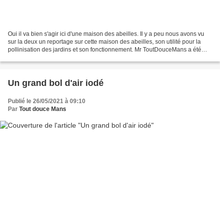
Oui il va bien s'agir ici d'une maison des abeilles. Il y a peu nous avons vu
sur la deux un reportage sur cette maison des abeilles, son utilité pour la
pollinisation des jardins et son fonctionnement. Mr ToutDouceMans a été
emballé par l'idée d'en installer...
Un grand bol d'air iodé
Publié le 26/05/2021 à 09:10
Par
Tout douce Mans