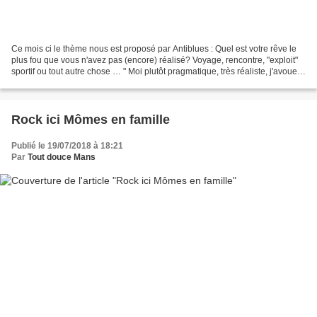
Ce mois ci le thème nous est proposé par Antiblues : Quel est votre rêve le
plus fou que vous n'avez pas (encore) réalisé? Voyage, rencontre, "exploit"
sportif ou tout autre chose … " Moi plutôt pragmatique, très réaliste, j'avoue
ne pas m'autoriser de...
Rock ici Mômes en famille
Publié le 19/07/2018 à 18:21
Par
Tout douce Mans