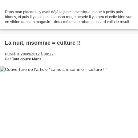
Dans mon placard il y avait déjà la jupe... classique, bleue à petits pois
blancs, et puis il y a ce petit blouson rouge acheté il y a peu et cette idée vue
en vitrine dans un magasin... deux mètres de ruban plus tard voilà le résultat
le ruban est collé...
La nuit, insomnie = culture !!
Publié le 28/09/2012 à 08:22
Par
Tout douce Mans