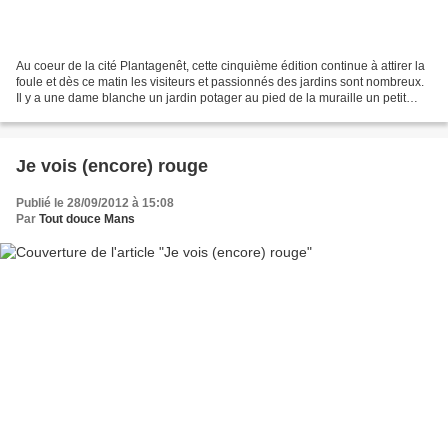
Au coeur de la cité Plantagenêt, cette cinquième édition continue à attirer la
foule et dès ce matin les visiteurs et passionnés des jardins sont nombreux.
Il y a une dame blanche un jardin potager au pied de la muraille un petit
jardin et des couleurs...
Je vois (encore) rouge
Publié le 28/09/2012 à 15:08
Par
Tout douce Mans