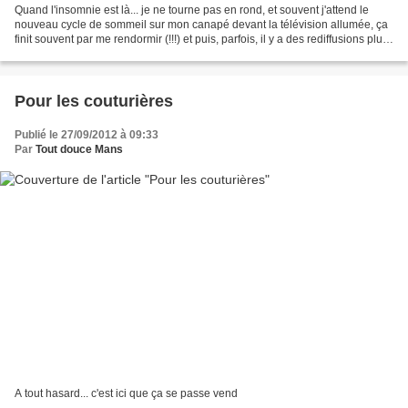
Quand l'insomnie est là... je ne tourne pas en rond, et souvent j'attend le
nouveau cycle de sommeil sur mon canapé devant la télévision allumée, ça
finit souvent par me rendormir (!!!) et puis, parfois, il y a des rediffusions plus
intéressantes... comme...
Pour les couturières
Publié le 27/09/2012 à 09:33
Par
Tout douce Mans
A tout hasard... c'est ici que ça se passe vend