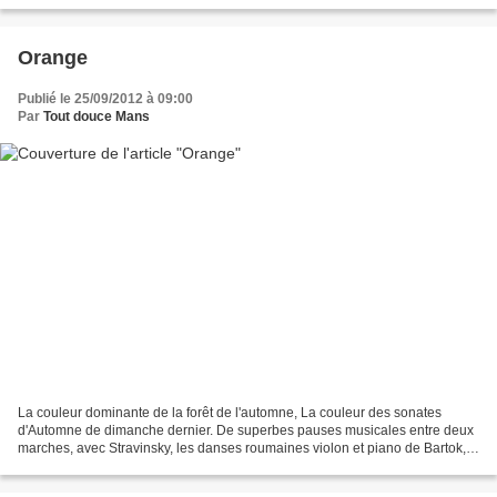
Orange
Publié le 25/09/2012 à 09:00
Par
Tout douce Mans
La couleur dominante de la forêt de l'automne, La couleur des sonates
d'Automne de dimanche dernier. De superbes pauses musicales entre deux
marches, avec Stravinsky, les danses roumaines violon et piano de Bartok,
le trio n°1 en do mineur de Chostakovitch,...