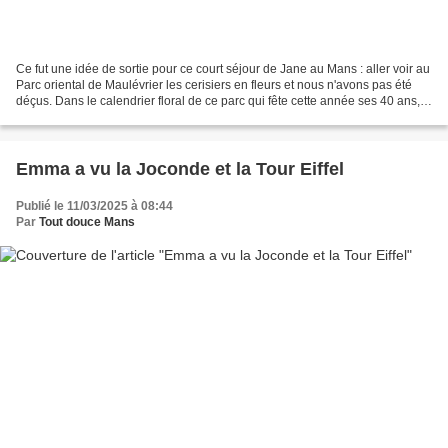
Ce fut une idée de sortie pour ce court séjour de Jane au Mans : aller voir au
Parc oriental de Maulévrier les cerisiers en fleurs et nous n'avons pas été
déçus. Dans le calendrier floral de ce parc qui fête cette année ses 40 ans,
les cerisiers ouvrent...
Emma a vu la Joconde et la Tour Eiffel
Publié le 11/03/2025 à 08:44
Par
Tout douce Mans