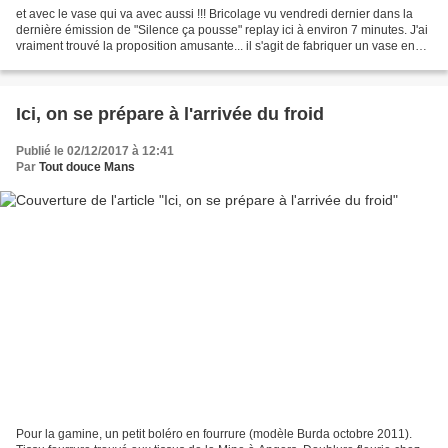
et avec le vase qui va avec aussi !!! Bricolage vu vendredi dernier dans la
dernière émission de "Silence ça pousse" replay ici à environ 7 minutes. J'ai
vraiment trouvé la proposition amusante... il s'agit de fabriquer un vase en
papier, une idée commercialisée...
Ici, on se prépare à l'arrivée du froid
Publié le 02/12/2017 à 12:41
Par
Tout douce Mans
Pour la gamine, un petit boléro en fourrure (modèle Burda octobre 2011).