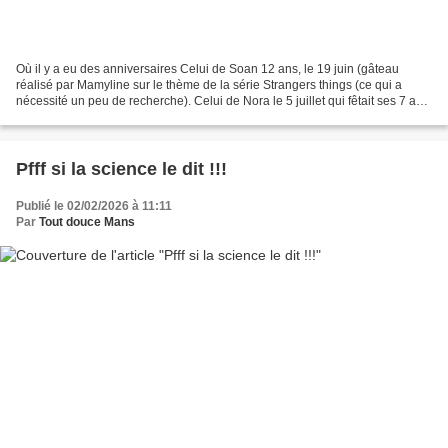
Où il y a eu des anniversaires Celui de Soan 12 ans, le 19 juin (gâteau
réalisé par Mamyline sur le thème de la série Strangers things (ce qui a
nécessité un peu de recherche). Celui de Nora le 5 juillet qui fêtait ses 7 ans,
Thème : kpops - Demon hunter...
Pfff si la science le dit !!!
Publié le 02/02/2026 à 11:11
Par
Tout douce Mans