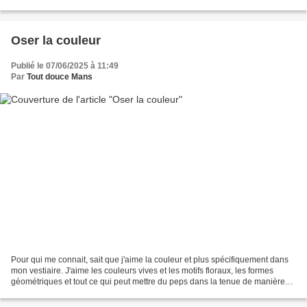
n'a d'autre but que...
Oser la couleur
Publié le 07/06/2025 à 11:49
Par
Tout douce Mans
Pour qui me connait, sait que j'aime la couleur et plus spécifiquement dans
mon vestiaire. J'aime les couleurs vives et les motifs floraux, les formes
géométriques et tout ce qui peut mettre du peps dans la tenue de manière
générale. Aussi ai-je été très...