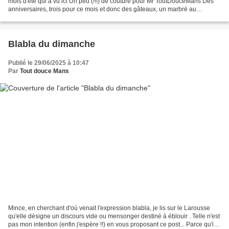
mois d'été qui a vu ici Un peu (!!!) de couture pour Mr ToutDouceMans Des
anniversaires, trois pour ce mois et donc des gâteaux, un marbré au
chocolat version Cyril Lignac...
Blabla du dimanche
Publié le 29/06/2025 à 10:47
Par
Tout douce Mans
Mince, en cherchant d'où venait l'expression blabla, je lis sur le Larousse
qu'elle désigne un discours vide ou mensonger destiné à éblouir . Telle n'est
pas mon intention (enfin j'espère !!) en vous proposant ce post... Parce qu'il