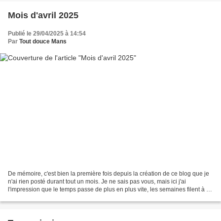
Mois d'avril 2025
Publié le 29/04/2025 à 14:54
Par
Tout douce Mans
De mémoire, c'est bien la première fois depuis la création de ce blog que je
n'ai rien posté durant tout un mois. Je ne sais pas vous, mais ici j'ai
l'impression que le temps passe de plus en plus vite, les semaines filent à un
rythme fou, on arrive en...