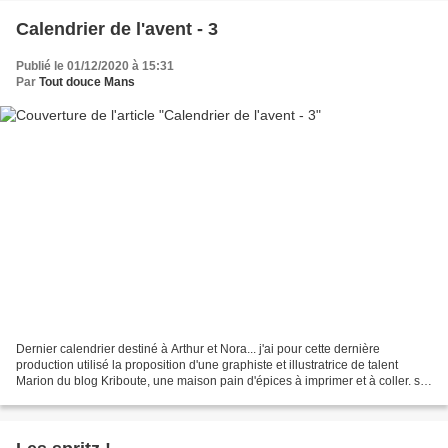
Calendrier de l'avent - 3
Publié le 01/12/2020 à 15:31
Par
Tout douce Mans
Dernier calendrier destiné à Arthur et Nora... j'ai pour cette dernière
production utilisé la proposition d'une graphiste et illustratrice de talent
Marion du blog Kriboute, une maison pain d'épices à imprimer et à coller. sur
les photos je vois un petit...