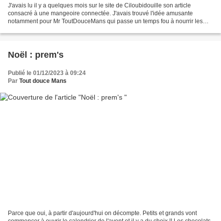
J'avais lu il y a quelques mois sur le site de Ciloubidouille son article
consacré à une mangeoire connectée. J'avais trouvé l'idée amusante
notamment pour Mr ToutDouceMans qui passe un temps fou à nourrir les
nichées du quartier dans des mangeoires classiques...
Noël : prem's
Publié le 01/12/2023 à 09:24
Par
Tout douce Mans
Parce que oui, à partir d'aujourd'hui on décompte. Petits et grands vont
commencer à ouvrir le calendrier de l'avent et il y a du choix !! Les chocolats