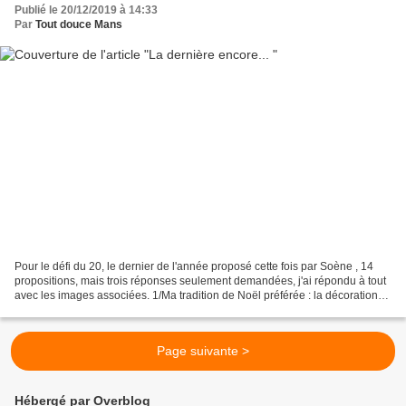
Publié le 20/12/2019 à 14:33
Par
Tout douce Mans
Pour le défi du 20, le dernier de l'année proposé cette fois par Soène , 14
propositions, mais trois réponses seulement demandées, j'ai répondu à tout
avec les images associées. 1/Ma tradition de Noël préférée : la décoration
peut-être, je prends beaucoup...
Page suivante >
Hébergé par Overblog