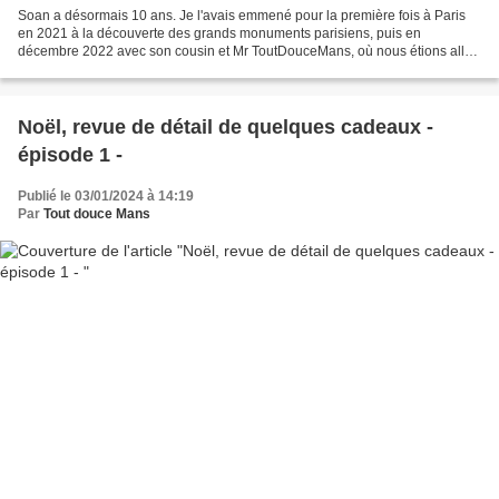
Soan a désormais 10 ans. Je l'avais emmené pour la première fois à Paris
en 2021 à la découverte des grands monuments parisiens, puis en
décembre 2022 avec son cousin et Mr ToutDouceMans, où nous étions allé
voir les grands boulevards décorés pour Noël...
Noël, revue de détail de quelques cadeaux -
épisode 1 -
Publié le 03/01/2024 à 14:19
Par
Tout douce Mans