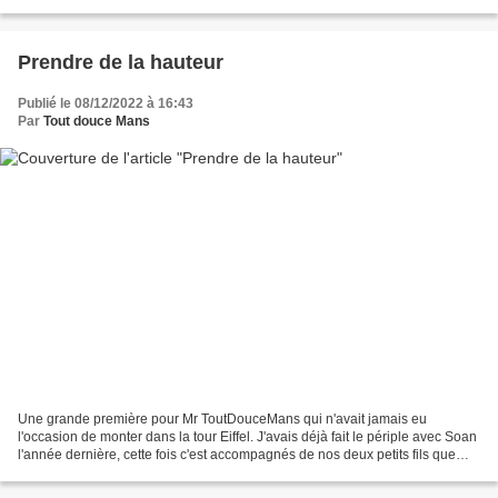
impatiemment même si hier soir Arthur...
Prendre de la hauteur
Publié le 08/12/2022 à 16:43
Par
Tout douce Mans
Une grande première pour Mr ToutDouceMans qui n'avait jamais eu
l'occasion de monter dans la tour Eiffel. J'avais déjà fait le périple avec Soan
l'année dernière, cette fois c'est accompagnés de nos deux petits fils que
nous avons passé la journée à Paris...