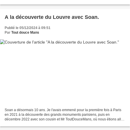
vu passer depuis quelques mois...
A la découverte du Louvre avec Soan.
Publié le 05/12/2024 à 09:51
Par
Tout douce Mans
Soan a désormais 10 ans. Je l'avais emmené pour la première fois à Paris
en 2021 à la découverte des grands monuments parisiens, puis en
décembre 2022 avec son cousin et Mr ToutDouceMans, où nous étions allé
voir les grands boulevards décorés pour Noël...