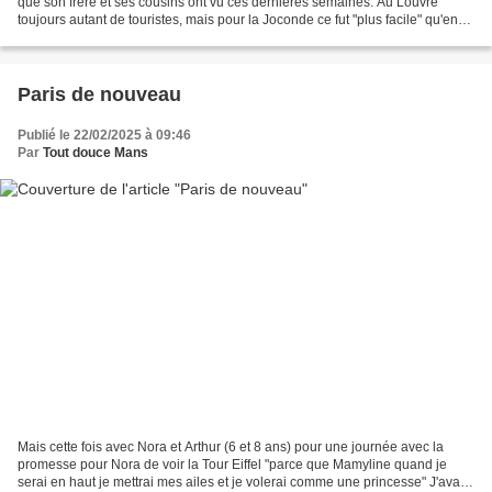
que son frère et ses cousins ont vu ces dernières semaines. Au Louvre
toujours autant de touristes, mais pour la Joconde ce fut "plus facile" qu'en
décembre. De mon côté...
Paris de nouveau
Publié le 22/02/2025 à 09:46
Par
Tout douce Mans
Mais cette fois avec Nora et Arthur (6 et 8 ans) pour une journée avec la
promesse pour Nora de voir la Tour Eiffel "parce que Mamyline quand je
serai en haut je mettrai mes ailes et je volerai comme une princesse" J'avais