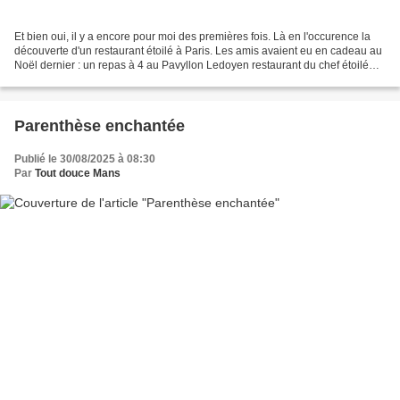
Et bien oui, il y a encore pour moi des premières fois. Là en l'occurence la
découverte d'un restaurant étoilé à Paris. Les amis avaient eu en cadeau au
Noël dernier : un repas à 4 au Pavyllon Ledoyen restaurant du chef étoilé
Yannick ALLENO. Un problème...
Parenthèse enchantée
Publié le 30/08/2025 à 08:30
Par
Tout douce Mans