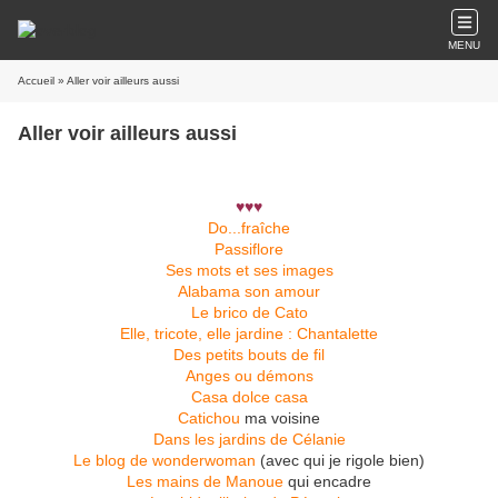
MENU
Accueil
» Aller voir ailleurs aussi
Aller voir ailleurs aussi
♥♥♥
Do...fraîche
Passiflore
Ses mots et ses images
Alabama son amour
Le brico de Cato
Elle, tricote, elle jardine : Chantalette
Des petits bouts de fil
Anges ou démons
Casa dolce casa
Catichou
ma voisine
Dans les jardins de Célanie
Le blog de wonderwoman
(avec qui je rigole bien)
Les mains de Manoue
qui encadre