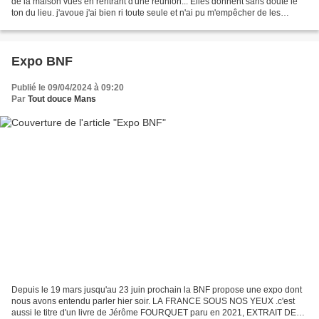
de la maison vues en rentrant d'une réunion... Elles donnent sans doute le
ton du lieu. j'avoue j'ai bien ri toute seule et n'ai pu m'empêcher de les
prendre en photo pour vous...
Expo BNF
Publié le 09/04/2024 à 09:20
Par
Tout douce Mans
Depuis le 19 mars jusqu'au 23 juin prochain la BNF propose une expo dont
nous avons entendu parler hier soir. LA FRANCE SOUS NOS YEUX .c'est
aussi le titre d'un livre de Jérôme FOURQUET paru en 2021, EXTRAIT DE