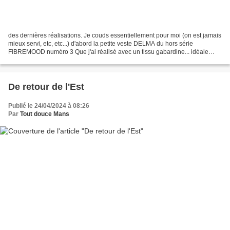
des dernières réalisations. Je couds essentiellement pour moi (on est jamais
mieux servi, etc, etc...) d'abord la petite veste DELMA du hors série
FIBREMOOD numéro 3 Que j'ai réalisé avec un tissu gabardine... idéale
pour le temps mitigé de ces jours...
De retour de l'Est
Publié le 24/04/2024 à 08:26
Par
Tout douce Mans