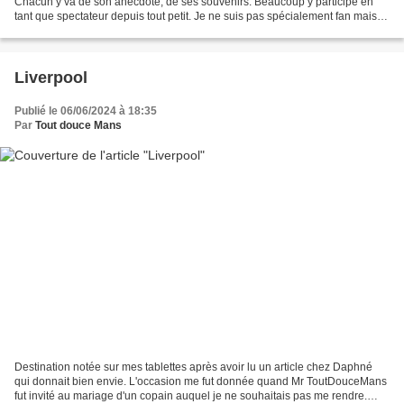
Chacun y va de son anecdote, de ses souvenirs. Beaucoup y participe en
tant que spectateur depuis tout petit. Je ne suis pas spécialement fan mais je
dis qu'il faut avoir vu au moins...
Liverpool
Publié le 06/06/2024 à 18:35
Par
Tout douce Mans
Destination notée sur mes tablettes après avoir lu un article chez Daphné
qui donnait bien envie. L'occasion me fut donnée quand Mr ToutDouceMans
fut invité au mariage d'un copain auquel je ne souhaitais pas me rendre.