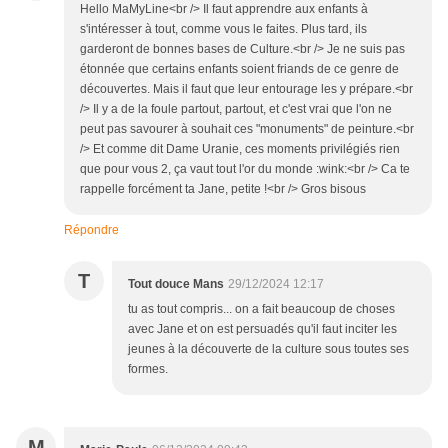
Hello MaMyLine<br /> Il faut apprendre aux enfants à
s'intéresser à tout, comme vous le faites. Plus tard, ils
garderont de bonnes bases de Culture.<br /> Je ne suis pas
étonnée que certains enfants soient friands de ce genre de
découvertes. Mais il faut que leur entourage les y prépare.<br
/> Il y a de la foule partout, partout, et c'est vrai que l'on ne
peut pas savourer à souhait ces "monuments" de peinture.<br
/> Et comme dit Dame Uranie, ces moments privilégiés rien
que pour vous 2, ça vaut tout l'or du monde :wink:<br /> Ca te
rappelle forcément ta Jane, petite !<br /> Gros bisous
Répondre
T
Tout douce Mans
29/12/2024 12:17
tu as tout compris... on a fait beaucoup de choses
avec Jane et on est persuadés qu'il faut inciter les
jeunes à la découverte de la culture sous toutes ses
formes.
M