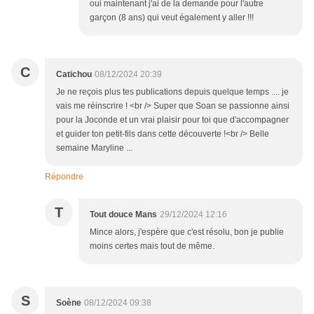
oui maintenant j'ai de la demande pour l'autre
garçon (8 ans) qui veut également y aller !!!
C
Catichou
08/12/2024 20:39
Je ne reçois plus tes publications depuis quelque temps .... je
vais me réinscrire ! <br /> Super que Soan se passionne ainsi
pour la Joconde et un vrai plaisir pour toi que d'accompagner
et guider ton petit-fils dans cette découverte !<br /> Belle
semaine Maryline ...
Répondre
T
Tout douce Mans
29/12/2024 12:16
Mince alors, j'espère que c'est résolu, bon je publie
moins certes mais tout de même.
S
Soène
08/12/2024 09:38