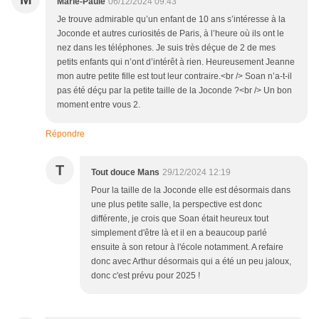
Marie-Paule
06/12/2024 09:43
Je trouve admirable qu’un enfant de 10 ans s’intéresse à la
Joconde et autres curiosités de Paris, à l’heure où ils ont le
nez dans les téléphones. Je suis très déçue de 2 de mes
petits enfants qui n’ont d’intérêt à rien. Heureusement Jeanne
mon autre petite fille est tout leur contraire.<br /> Soan n’a-t-il
pas été déçu par la petite taille de la Joconde ?<br /> Un bon
moment entre vous 2.
Répondre
T
Tout douce Mans
29/12/2024 12:19
Pour la taille de la Joconde elle est désormais dans
une plus petite salle, la perspective est donc
différente, je crois que Soan était heureux tout
simplement d'être là et il en a beaucoup parlé
ensuite à son retour à l'école notamment. A refaire
donc avec Arthur désormais qui a été un peu jaloux,
donc c'est prévu pour 2025 !