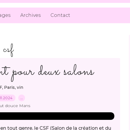
ages
Archives
Contact
csf
t pour deux salons
,
,
F
Paris
vin
11.2024
…
out douce Mans
n tout genre, le CSF (Salon de la création et du