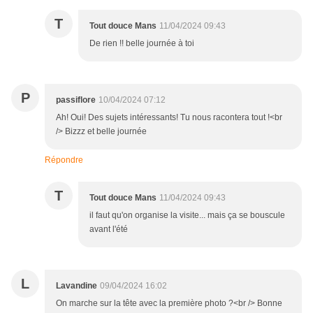
T
Tout douce Mans
11/04/2024 09:43
De rien !! belle journée à toi
P
passiflore
10/04/2024 07:12
Ah! Oui! Des sujets intéressants! Tu nous racontera tout !<br
/> Bizzz et belle journée
Répondre
T
Tout douce Mans
11/04/2024 09:43
il faut qu'on organise la visite... mais ça se bouscule
avant l'été
L
Lavandine
09/04/2024 16:02
On marche sur la tête avec la première photo ?<br /> Bonne