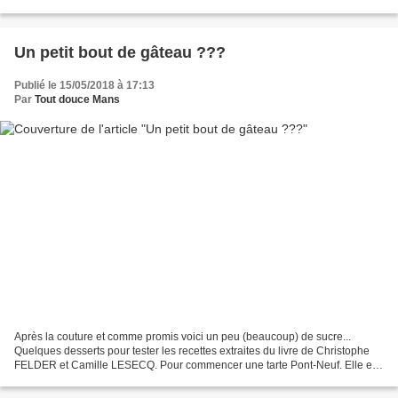
légumes et os à moelle qui a mijoté...
Un petit bout de gâteau ???
Publié le 15/05/2018 à 17:13
Par
Tout douce Mans
Après la couture et comme promis voici un peu (beaucoup) de sucre...
Quelques desserts pour tester les recettes extraites du livre de Christophe
FELDER et Camille LESECQ. Pour commencer une tarte Pont-Neuf. Elle est
composée d'une base de pâte feuilletée...