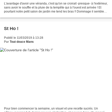
L'avantage d'avoir une véranda, c'est qu'on se croirait -presque- à l'extérieur,
sans avoir le souffle et la pluie de la tempête qui à l'ouest est arrivée ! Et
pourtant notre petit salon de jardin me tend les bras !! Dommage il semble
que ce Week-end...
St Ho !
Publié le 11/03/2019 à 13:28
Par
Tout douce Mans
Pour bien commencer la semaine, un visuel et une recette sucrés. Un