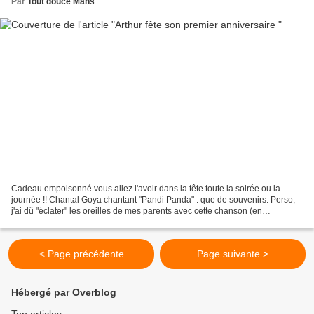
Par
Tout douce Mans
Cadeau empoisonné vous allez l'avoir dans la tête toute la soirée ou la
journée !! Chantal Goya chantant "Pandi Panda" : que de souvenirs. Perso,
j'ai dû "éclater" les oreilles de mes parents avec cette chanson (en
concurrence avec "Bécassine) mais un...
< Page précédente
Page suivante >
Hébergé par Overblog