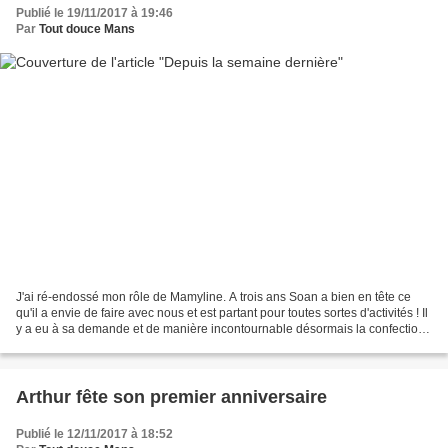
Publié le 19/11/2017 à 19:46
Par
Tout douce Mans
J'ai ré-endossé mon rôle de Mamyline. A trois ans Soan a bien en tête ce
qu'il a envie de faire avec nous et est partant pour toutes sortes d'activités ! Il
y a eu à sa demande et de manière incontournable désormais la confection
de cookies parce "qu'ils...
Arthur fête son premier anniversaire
Publié le 12/11/2017 à 18:52