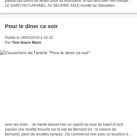
gâteau qui prend du temps pour sa réalisation, et qui sera bien vite mangé…
LE SAINT HO CARAMEL AU BEURRE SALE recette de Sébastien
BOUILLET trouvée dans le fou de pâtisserie (n°22) 1/...
Pour le diner ce soir
Publié le 18/02/2019 à 16:32
Par
Tout douce Mans
avec les amis… se mijote depuis hier un ragoût de joue de bœuf et lard
paysan une recette trouvée sur le site de Bernard (ici : la cuisine de
Bernard), plein de recettes sympas. J'ai commencé hier avec un bouillon de