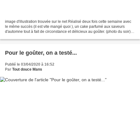
image d'illustration trouvée sur le net Réalisé deux fois cette semaine avec
le même succès (il est vite mangé quoi ), un cake parfumé aux saveurs
d'automne tout à fait de circonstance et délicieux au goûter. (photo du soir)
Faire fondre 70 g de beurre...
Pour le goûter, on a testé...
Publié le 03/04/2020 à 16:52
Par
Tout douce Mans