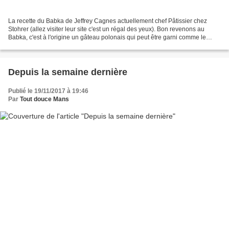
La recette du Babka de Jeffrey Cagnes actuellement chef Pâtissier chez
Stohrer (allez visiter leur site c'est un régal des yeux). Bon revenons au
Babka, c'est à l'origine un gâteau polonais qui peut être garni comme le
strudel, auquel il se rapproche,...
Depuis la semaine dernière
Publié le 19/11/2017 à 19:46
Par
Tout douce Mans