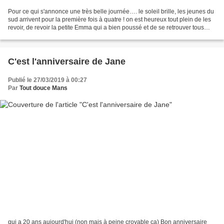
Pour ce qui s'annonce une très belle journée…. le soleil brille, les jeunes du
sud arrivent pour la première fois à quatre ! on est heureux tout plein de les
revoir, de revoir la petite Emma qui a bien poussé et de se retrouver tous
réunis Très bonne...
C'est l'anniversaire de Jane
Publié le 27/03/2019 à 00:27
Par
Tout douce Mans
qui a 20 ans aujourd'hui (non mais à peine croyable ça) Bon anniversaire