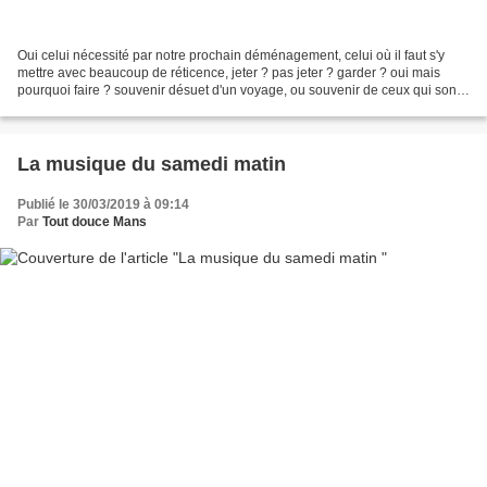
Oui celui nécessité par notre prochain déménagement, celui où il faut s'y
mettre avec beaucoup de réticence, jeter ? pas jeter ? garder ? oui mais
pourquoi faire ? souvenir désuet d'un voyage, ou souvenir de ceux qui sont
partis. En en parlant autour...
La musique du samedi matin
Publié le 30/03/2019 à 09:14
Par
Tout douce Mans