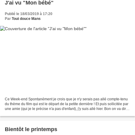
J'ai vu "Mon bébé"
Publié le 18/03/2019 à 17:20
Par
Tout douce Mans
Ce Week-end Spontanément je crois que je n'y serais pas allé compte-tenu
du thème du film qui est le départ de la petite dernière ! Et puis sollicitée par
une amie (qui je le précise n'a pas d'enfant), j'y suis allé hier. Bon on va dire
que c'est un peu...
Bientôt le printemps