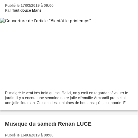
Publié le 17/03/2019 à 09:00
Par
Tout douce Mans
Et malgré le vent très froid qui souffle ici, on y croit en regardant évoluer le
jardin. Il y a encore une semaine notre jolie clématite Armandii promettait
une jolie floraison. Ce sont des centaines de boutons qu'elle supporte. Et
hier, voici où elle...
Musique du samedi Renan LUCE
Publié le 16/03/2019 à 09:00