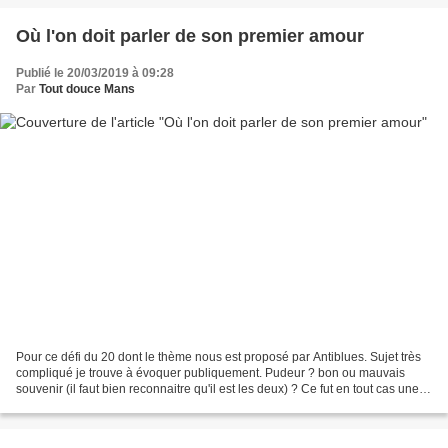
Où l'on doit parler de son premier amour
Publié le 20/03/2019 à 09:28
Par
Tout douce Mans
Pour ce défi du 20 dont le thème nous est proposé par Antiblues. Sujet très
compliqué je trouve à évoquer publiquement. Pudeur ? bon ou mauvais
souvenir (il faut bien reconnaitre qu'il est les deux) ? Ce fut en tout cas une
période de passion exarcerbée...