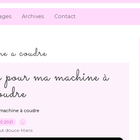
ages
Archives
Contact
e a coudre
ac pour ma machine à
oudre
machine à coudre
.10.2021
…
out douce Mans