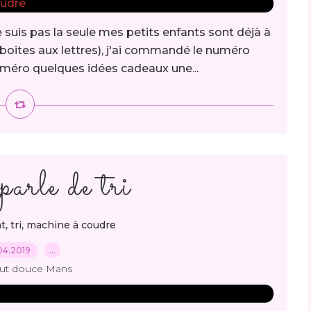
e suis pas la seule mes petits enfants sont déjà à
 boites aux lettres), j'ai commandé le numéro
uméro quelques idées cadeaux une...
arle de tri
,
,
t
tri
machine à coudre
04.2019
…
out douce Mans