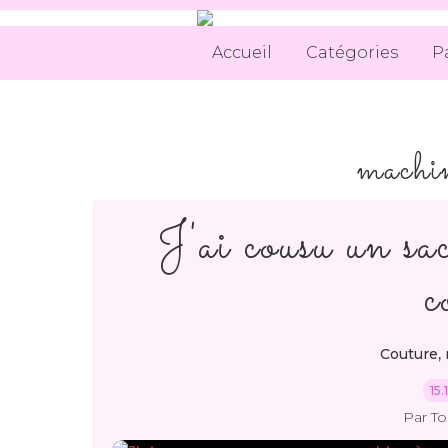
Accueil
Catégories
P
machin
J'ai cousu un s
c
,
Couture
15
Par T