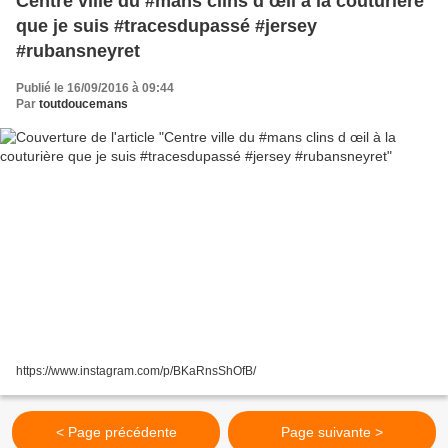
Centre ville du #mans clins d œil à la couturière
que je suis #tracesdupassé #jersey
#rubansneyret
Publié le 16/09/2016 à 09:44
Par
toutdoucemans
https://www.instagram.com/p/BKaRnsShOfB/
< Page précédente
Page suivante >