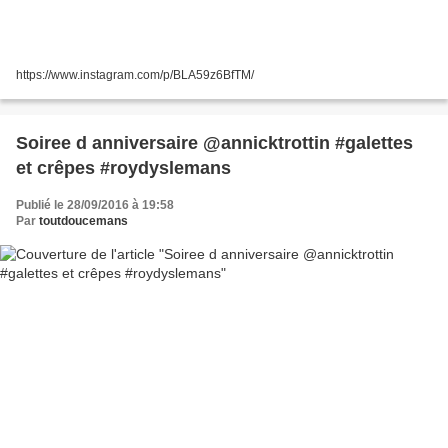
https://www.instagram.com/p/BLA59z6BfTM/
Soiree d anniversaire @annicktrottin #galettes
et crêpes #roydyslemans
Publié le 28/09/2016 à 19:58
Par
toutdoucemans