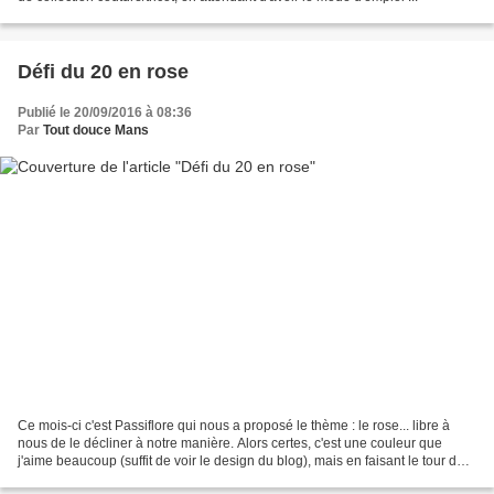
Défi du 20 en rose
Publié le 20/09/2016 à 08:36
Par
Tout douce Mans
Ce mois-ci c'est Passiflore qui nous a proposé le thème : le rose... libre à
nous de le décliner à notre manière. Alors certes, c'est une couleur que
j'aime beaucoup (suffit de voir le design du blog), mais en faisant le tour de
la maison, point de rose...