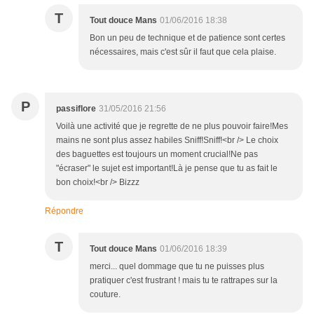
T
Tout douce Mans
01/06/2016 18:38
Bon un peu de technique et de patience sont certes
nécessaires, mais c'est sûr il faut que cela plaise.
P
passiflore
31/05/2016 21:56
Voilà une activité que je regrette de ne plus pouvoir faire!Mes
mains ne sont plus assez habiles Sniff!Sniff!<br /> Le choix
des baguettes est toujours un moment crucial!Ne pas
"écraser" le sujet est important!Là je pense que tu as fait le
bon choix!<br /> Bizzz
Répondre
T
Tout douce Mans
01/06/2016 18:39
merci... quel dommage que tu ne puisses plus
pratiquer c'est frustrant ! mais tu te rattrapes sur la
couture.