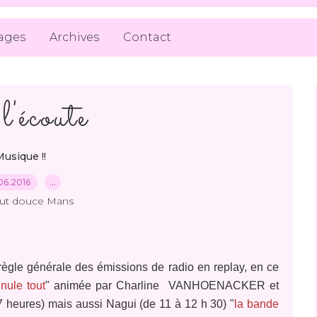
ages
Archives
Contact
'écoute
Musique !!
06.2016
…
out douce Mans
règle générale des émissions de radio en replay, en ce
nnule tout
" animée par Charline VANHOENACKER et
7 heures) mais aussi Nagui (de 11 à 12 h 30) "
la bande