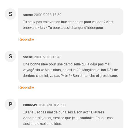
S
soene
20/01/2018 16:50
Tu peux pas enlever ton truc de photos pour valider ? c'est
énervant !<br /> Tu peux aussi changer d'hébergeur...
Répondre
S
soene
20/01/2018 16:48
Une bonne idée pour une demoiselle qui a déjà pas mal
voyagé.<br /> Mais alors, on est le 20, Maryline, et ton Défi de
derrière chez toi, ya pas ?<br /> Bon dimanche et gros bisous
Répondre
P
Plume49
18/01/2018 21:00
18 ans... et pas mal de punaises à son actif. D'autres
viendront s'ajouter, c'est ce que je lui souhaite. En tout cas,
c'est une excellente idée.