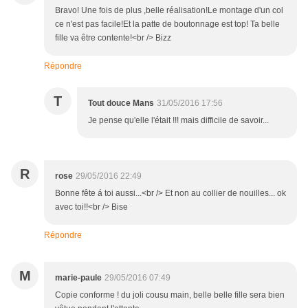
Bravo! Une fois de plus ,belle réalisation!Le montage d'un col
ce n'est pas facile!Et la patte de boutonnage est top! Ta belle
fille va être contente!<br /> Bizz
Répondre
T
Tout douce Mans
31/05/2016 17:56
Je pense qu'elle l'était !!! mais difficile de savoir...
R
rose
29/05/2016 22:49
Bonne fête á toi aussi...<br /> Et non au collier de nouilles... ok
avec toi!!<br /> Bise
Répondre
M
marie-paule
29/05/2016 07:49
Copie conforme ! du joli cousu main, belle belle fille sera bien