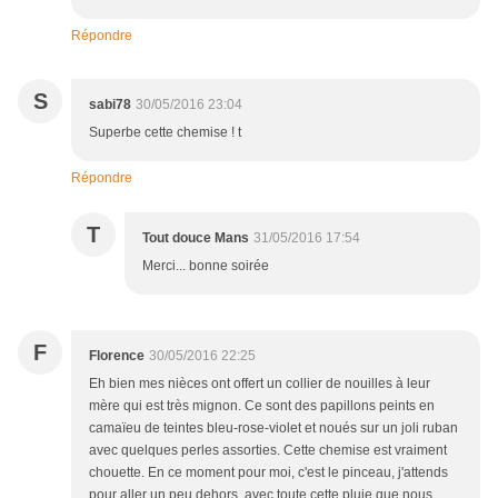
Répondre
S
sabi78
30/05/2016 23:04
Superbe cette chemise ! t
Répondre
T
Tout douce Mans
31/05/2016 17:54
Merci... bonne soirée
F
Florence
30/05/2016 22:25
Eh bien mes nièces ont offert un collier de nouilles à leur
mère qui est très mignon. Ce sont des papillons peints en
camaïeu de teintes bleu-rose-violet et noués sur un joli ruban
avec quelques perles assorties. Cette chemise est vraiment
chouette. En ce moment pour moi, c'est le pinceau, j'attends
pour aller un peu dehors. avec toute cette pluie que nous