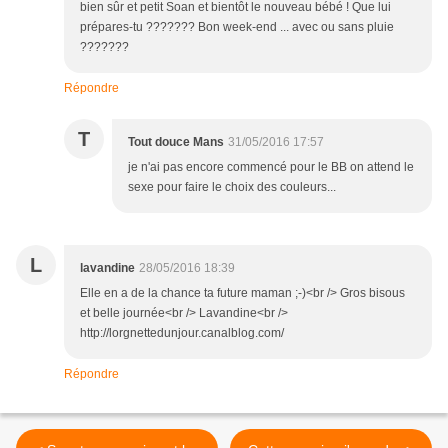
bien sûr et petit Soan et bientôt le nouveau bébé ! Que lui
prépares-tu ??????? Bon week-end ... avec ou sans pluie
???????
Répondre
T
Tout douce Mans
31/05/2016 17:57
je n'ai pas encore commencé pour le BB on attend le
sexe pour faire le choix des couleurs...
L
lavandine
28/05/2016 18:39
Elle en a de la chance ta future maman ;-)<br /> Gros bisous
et belle journée<br /> Lavandine<br />
http://lorgnettedunjour.canalblog.com/
Répondre