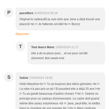
P
passiflore
02/05/2024 00:18
Original le cadeau!Et je suis sûre que Jane a déjà trouvé une
place😉<br /> Je t'attends cet été!<br /> Bizzzz
Répondre
T
Tout douce Mans
18/05/2024 11:17
elle a de la place pour.... et oui pour cet été
sûrement. Bon week-end
S
Soène
27/04/2024 18:00
Hello Maryline<br /> Tu as toujours des idées géniales.<br />
La robe n'a pas pris un pli ! Et pourtant elle a déjà 25 ans !<br
/> Tu as gardé beaucoup d'autres choses ?<br /> J'adore ce
principe pour un cadeau d'anniversaire. Le cadre doit quand
même être assez volumineux.<br /> Jane, peut-être, le mettra
dans la chambre de son premier bb ?<br /> Mais j'anticipe...