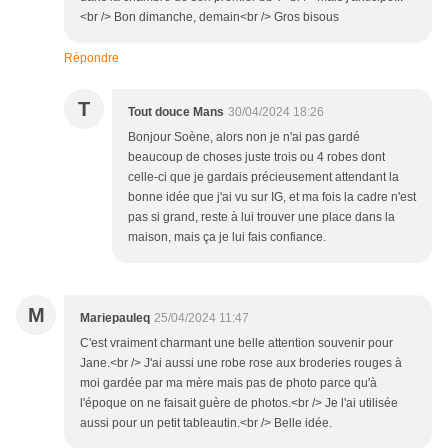
<br /> Bon dimanche, demain<br /> Gros bisous
Répondre
T
Tout douce Mans
30/04/2024 18:26
Bonjour Soène, alors non je n'ai pas gardé
beaucoup de choses juste trois ou 4 robes dont
celle-ci que je gardais précieusement attendant la
bonne idée que j'ai vu sur IG, et ma fois la cadre n'est
pas si grand, reste à lui trouver une place dans la
maison, mais ça je lui fais confiance.
M
Mariepauleq
25/04/2024 11:47
C'est vraiment charmant une belle attention souvenir pour
Jane.<br /> J'ai aussi une robe rose aux broderies rouges à
moi gardée par ma mère mais pas de photo parce qu'à
l'époque on ne faisait guère de photos.<br /> Je l'ai utilisée
aussi pour un petit tableautin.<br /> Belle idée.