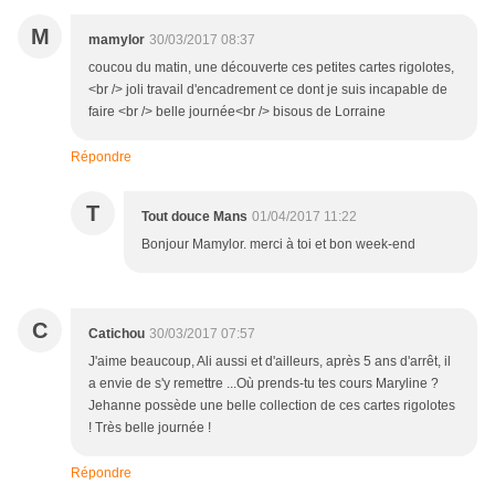
M
mamylor
30/03/2017 08:37
coucou du matin, une découverte ces petites cartes rigolotes,
<br /> joli travail d'encadrement ce dont je suis incapable de
faire <br /> belle journée<br /> bisous de Lorraine
Répondre
T
Tout douce Mans
01/04/2017 11:22
Bonjour Mamylor. merci à toi et bon week-end
C
Catichou
30/03/2017 07:57
J'aime beaucoup, Ali aussi et d'ailleurs, après 5 ans d'arrêt, il
a envie de s'y remettre ...Où prends-tu tes cours Maryline ?
Jehanne possède une belle collection de ces cartes rigolotes
! Très belle journée !
Répondre