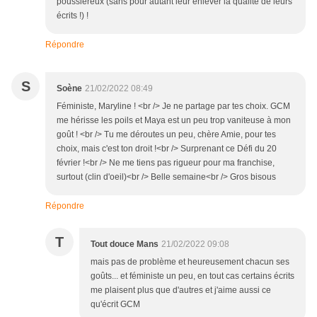
poussiéreux (sans pour autant leur enlever la qualité de leurs
écrits !) !
Répondre
S
Soène
21/02/2022 08:49
Féministe, Maryline ! <br /> Je ne partage par tes choix. GCM
me hérisse les poils et Maya est un peu trop vaniteuse à mon
goût ! <br /> Tu me déroutes un peu, chère Amie, pour tes
choix, mais c'est ton droit !<br /> Surprenant ce Défi du 20
février !<br /> Ne me tiens pas rigueur pour ma franchise,
surtout (clin d'oeil)<br /> Belle semaine<br /> Gros bisous
Répondre
T
Tout douce Mans
21/02/2022 09:08
mais pas de problème et heureusement chacun ses
goûts... et féministe un peu, en tout cas certains écrits
me plaisent plus que d'autres et j'aime aussi ce
qu'écrit GCM