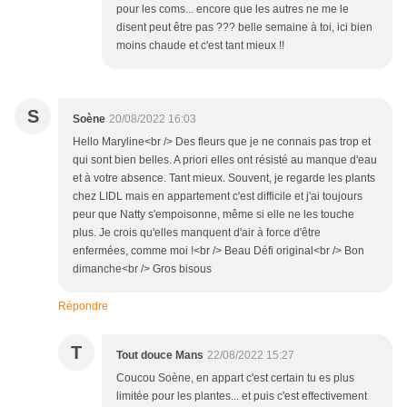
pour les coms... encore que les autres ne me le
disent peut être pas ??? belle semaine à toi, ici bien
moins chaude et c'est tant mieux !!
S
Soène
20/08/2022 16:03
Hello Maryline<br /> Des fleurs que je ne connais pas trop et
qui sont bien belles. A priori elles ont résisté au manque d'eau
et à votre absence. Tant mieux. Souvent, je regarde les plants
chez LIDL mais en appartement c'est difficile et j'ai toujours
peur que Natty s'empoisonne, même si elle ne les touche
plus. Je crois qu'elles manquent d'air à force d'être
enfermées, comme moi !<br /> Beau Défi original<br /> Bon
dimanche<br /> Gros bisous
Répondre
T
Tout douce Mans
22/08/2022 15:27
Coucou Soène, en appart c'est certain tu es plus
limitée pour les plantes... et puis c'est effectivement