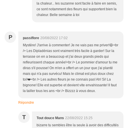
la chaleur... les suzanne sont facile à faire en semis,
ce sont notamment des fleurs qui supportent bien la
chaleur. Belle semaine à toi
P
passiflore
20/08/2022 17:02
Mystère! J'arrive à commenter! Je ne vais pas me priver!😄<br
/> Les Dipladénias sont vraiment très facile à garder! Sur la
terrasse on en a beaucoup et j'ai deux grands pieds qui
refleurissent chaque année!<br /> Le pommier d'amour tu me
diras s'il pousse! On m'en a offert un un jour que j'ai planté
mais qui n'a pas survécu! Mais le climat est plus doux chez
toi!❤️<br /> Les autres fleurs je ne connais pas! Ah! Si! La
bignone! Elle est superbe et devient vite envahissante! Il faut
la tailler tous les ans <br /> Bizzzz à vous deux.
Répondre
T
Tout douce Mans
22/08/2022 15:25
bizarre tu sembles être la seule à avoir des difficultés