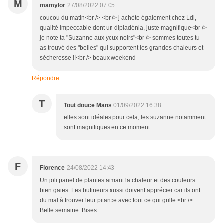
M
mamylor
27/08/2022 07:05
coucou du matin<br /> <br /> j achète également chez Ldl,
qualité impeccable dont un dipladénia, juste magnifique<br />
je note ta "Suzanne aux yeux noirs"<br /> sommes toutes tu
as trouvé des "belles" qui supportent les grandes chaleurs et
sécheresse !!<br /> beaux weekend
Répondre
T
Tout douce Mans
01/09/2022 16:38
elles sont idéales pour cela, les suzanne notamment
sont magnifiques en ce moment.
F
Florence
24/08/2022 14:43
Un joli panel de plantes aimant la chaleur et des couleurs
bien gaies. Les butineurs aussi doivent apprécier car ils ont
du mal à trouver leur pitance avec tout ce qui grille.<br />
Belle semaine. Bises