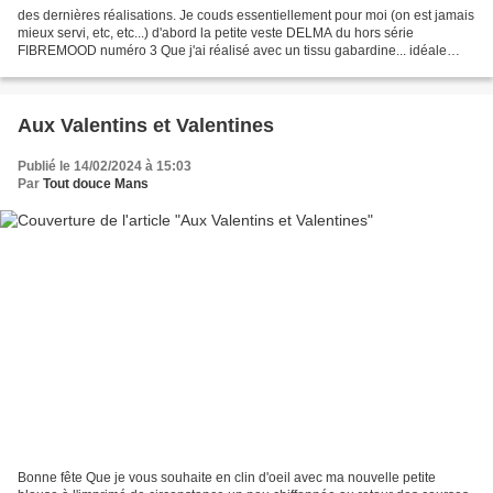
des dernières réalisations. Je couds essentiellement pour moi (on est jamais
mieux servi, etc, etc...) d'abord la petite veste DELMA du hors série
FIBREMOOD numéro 3 Que j'ai réalisé avec un tissu gabardine... idéale
pour le temps mitigé de ces jours...
Aux Valentins et Valentines
Publié le 14/02/2024 à 15:03
Par
Tout douce Mans
Bonne fête Que je vous souhaite en clin d'oeil avec ma nouvelle petite