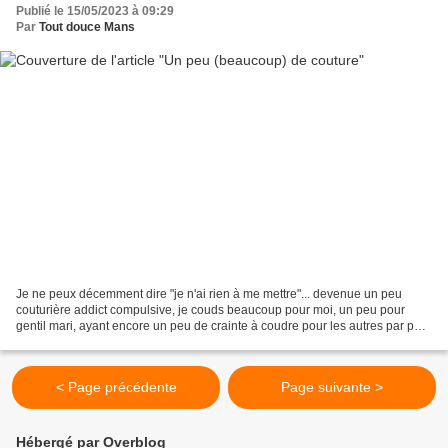
Publié le 15/05/2023 à 09:29
Par
Tout douce Mans
Je ne peux décemment dire "je n'ai rien à me mettre"... devenue un peu
couturière addict compulsive, je couds beaucoup pour moi, un peu pour
gentil mari, ayant encore un peu de crainte à coudre pour les autres par peur
de louper ou que cela ne plaise...
< Page précédente
Page suivante >
Hébergé par Overblog