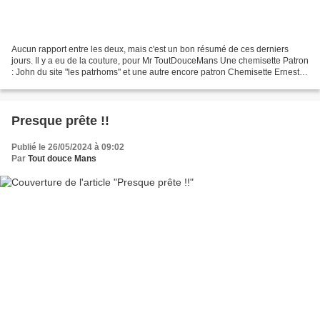
Aucun rapport entre les deux, mais c'est un bon résumé de ces derniers
jours. Il y a eu de la couture, pour Mr ToutDouceMans Une chemisette Patron
: John du site "les patrhoms" et une autre encore patron Chemisette Ernesto
du site les Patrhoms Pour les...
Presque prête !!
Publié le 26/05/2024 à 09:02
Par
Tout douce Mans