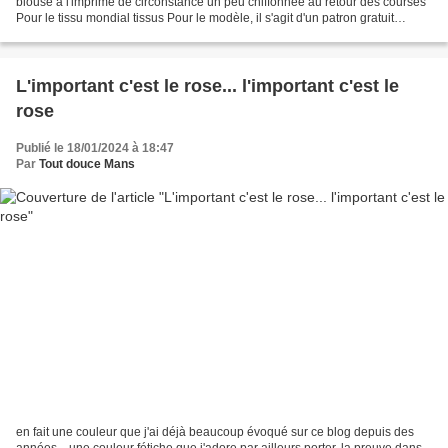
blouse à l'imprimé de circonstance un peu chiffonnée au retour des courses
Pour le tissu mondial tissus Pour le modèle, il s'agit d'un patron gratuit
proposé par Le dressing de Cindy,...
L'important c'est le rose... l'important c'est le
rose
Publié le 18/01/2024 à 18:47
Par
Tout douce Mans
en fait une couleur que j'ai déjà beaucoup évoqué sur ce blog depuis des
années... une couleur fétiche que j'adore par ailleurs porter, la preuve dans