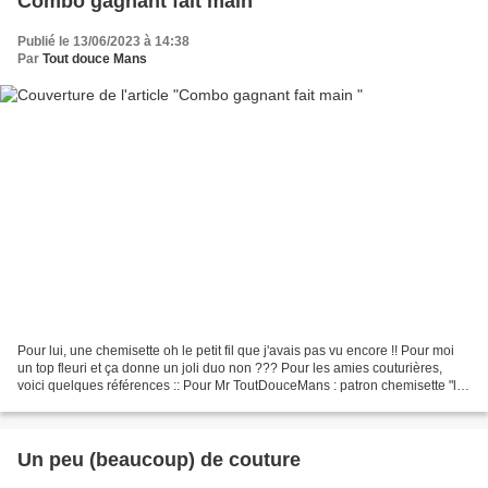
Combo gagnant fait main
Publié le 13/06/2023 à 14:38
Par
Tout douce Mans
Pour lui, une chemisette oh le petit fil que j'avais pas vu encore !! Pour moi
un top fleuri et ça donne un joli duo non ??? Pour les amies couturières,
voici quelques références :: Pour Mr ToutDouceMans : patron chemisette "le
surfeur" des Beaux Gosses...
Un peu (beaucoup) de couture