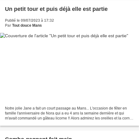
Un petit tour et puis déjà elle est partie
Publié le 09/07/2023 à 17:32
Par
Tout douce Mans
Notre jolie Jane a fait un court passage au Mans... L'occasion de fêter en
famille l'anniversaire de Nora qui a eu 4 ans la semaine dernière et qui
m'avait commandé un gâteau licorne !! Alors admirez les oreilles et la corne
de la licorne... pas sûre...