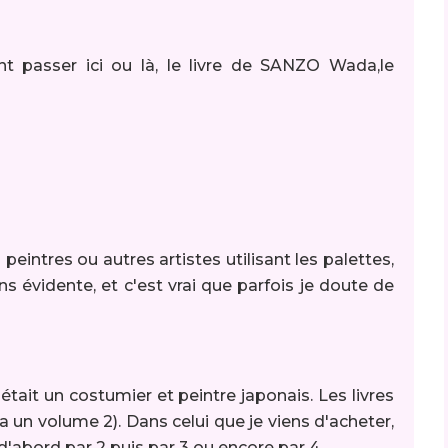
nt passer ici ou là, le livre de SANZO Wada,le
eintres ou autres artistes utilisant les palettes,
ns évidente, et c'est vrai que parfois je doute de
 était un costumier et peintre japonais. Les livres
 a un volume 2). Dans celui que je viens d'acheter,
d'abord par 2 puis par 3 ou encore par 4.