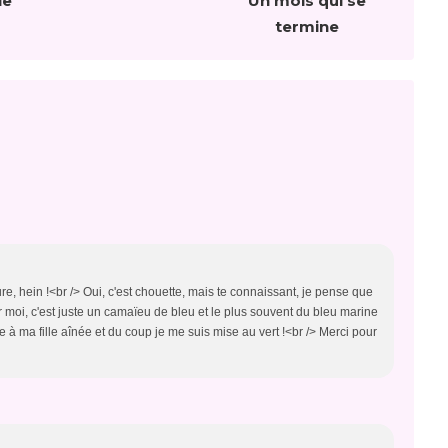
le
Un mois qui se
termine
, hein !<br /> Oui, c'est chouette, mais te connaissant, je pense que
r moi, c'est juste un camaïeu de bleu et le plus souvent du bleu marine
ce à ma fille aînée et du coup je me suis mise au vert !<br /> Merci pour