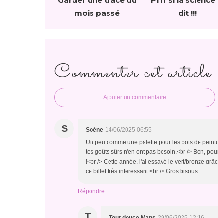
Garder une trace du
Pfff si la science 
mois passé
dit !!!
Commenter cet article
Ajouter un commentaire
S
Soène
14/06/2025 06:55
Un peu comme une palette pour les pots de peinture
tes goûts sûrs n'en ont pas besoin.<br /> Bon, pou
!<br /> Cette année, j'ai essayé le vert/bronze grâ
ce billet très intéressant.<br /> Gros bisous
Répondre
T
Tout douce Mans
29/06/2025 12:16