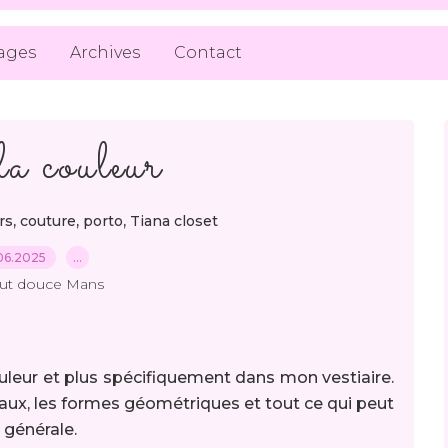
ages
Archives
Contact
la couleur
,
,
,
rs
couture
porto
Tiana closet
06.2025
…
out douce Mans
ouleur et plus spécifiquement dans mon vestiaire.
oraux, les formes géométriques et tout ce qui peut
 générale.