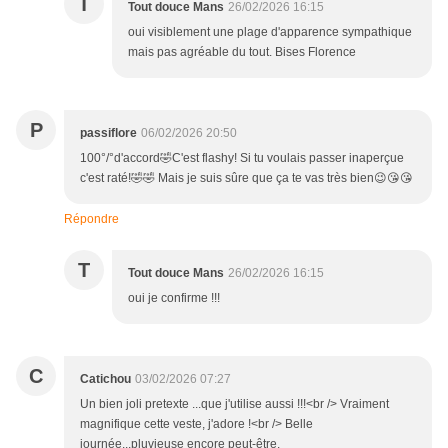
T
Tout douce Mans
26/02/2026 16:15
oui visiblement une plage d'apparence sympathique
mais pas agréable du tout. Bises Florence
P
passiflore
06/02/2026 20:50
100°/°d'accord🤣C'est flashy! Si tu voulais passer inaperçue
c'est raté!🤣🤣 Mais je suis sûre que ça te vas très bien😉😘😘
Répondre
T
Tout douce Mans
26/02/2026 16:15
oui je confirme !!!
C
Catichou
03/02/2026 07:27
Un bien joli pretexte ...que j'utilise aussi !!!<br /> Vraiment
magnifique cette veste, j'adore !<br /> Belle
journée...pluvieuse encore peut-être.