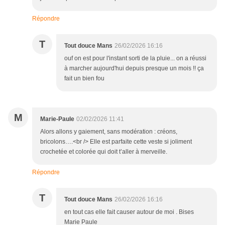
Répondre
T
Tout douce Mans
26/02/2026 16:16
ouf on est pour l'instant sorti de la pluie... on a réussi
à marcher aujourd'hui depuis presque un mois !! ça
fait un bien fou
M
Marie-Paule
02/02/2026 11:41
Alors allons y gaiement, sans modération : créons,
bricolons….<br /> Elle est parfaite cette veste si joliment
crochetée et colorée qui doit t’aller à merveille.
Répondre
T
Tout douce Mans
26/02/2026 16:16
en tout cas elle fait causer autour de moi . Bises
Marie Paule