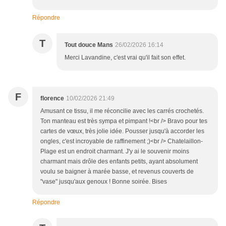
Répondre
T
Tout douce Mans
26/02/2026 16:14
Merci Lavandine, c'est vrai qu'il fait son effet.
F
florence
10/02/2026 21:49
Amusant ce tissu, il me réconcilie avec les carrés crochetés.
Ton manteau est très sympa et pimpant !<br /> Bravo pour tes
cartes de vœux, très jolie idée. Pousser jusqu'à accorder les
ongles, c'est incroyable de raffinement ;)<br /> Chatelaillon-
Plage est un endroit charmant. J'y ai le souvenir moins
charmant mais drôle des enfants petits, ayant absolument
voulu se baigner à marée basse, et revenus couverts de
"vase" jusqu'aux genoux ! Bonne soirée. Bises
Répondre